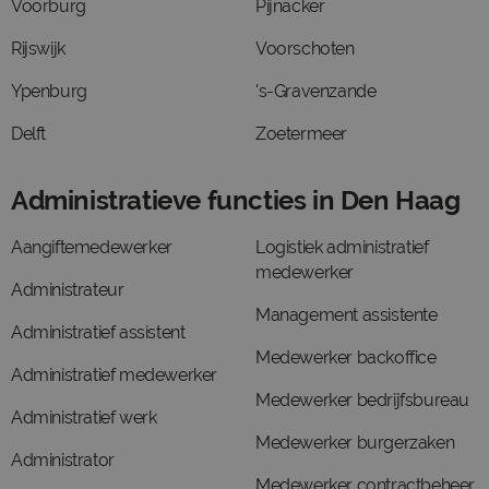
Voorburg
Pijnacker
Rijswijk
Voorschoten
Ypenburg
's-Gravenzande
Delft
Zoetermeer
Administratieve functies in Den Haag
Aangiftemedewerker
Logistiek administratief
medewerker
Administrateur
Management assistente
Administratief assistent
Medewerker backoffice
Administratief medewerker
Medewerker bedrijfsbureau
Administratief werk
Medewerker burgerzaken
Administrator
Medewerker contractbeheer