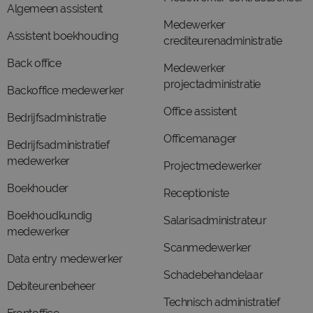
Algemeen assistent
Medewerker
Assistent boekhouding
crediteurenadministratie
Back office
Medewerker
projectadministratie
Backoffice medewerker
Office assistent
Bedrijfsadministratie
Officemanager
Bedrijfsadministratief
medewerker
Projectmedewerker
Boekhouder
Receptioniste
Boekhoudkundig
Salarisadministrateur
medewerker
Scanmedewerker
Data entry medewerker
Schadebehandelaar
Debiteurenbeheer
Technisch administratief