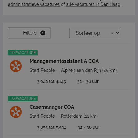
administratieve vacatures
of
alle vacatures in Den Haag
.
Filters
1
TOPVACATURE
Managementassistent A COA
Start People
Alphen aan den Rijn
(25 km)
3.042 tot 4.145
32 - 36 uur
TOPVACATURE
Casemanager COA
Start People
Rotterdam
(21 km)
3.855 tot 5.594
32 - 36 uur