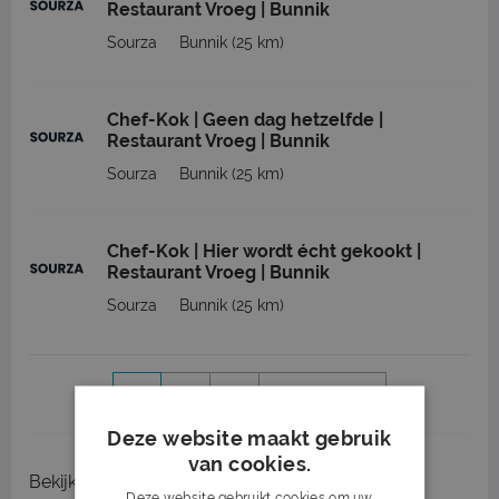
Restaurant Vroeg | Bunnik
Sourza
Bunnik
(25 km)
Chef-Kok | Geen dag hetzelfde |
Restaurant Vroeg | Bunnik
Sourza
Bunnik
(25 km)
Chef-Kok | Hier wordt écht gekookt |
Restaurant Vroeg | Bunnik
Sourza
Bunnik
(25 km)
1
2
3
Volgende >
Deze website maakt gebruik
van cookies.
Bekijk
recent gesloten vacatures
Deze website gebruikt cookies om uw