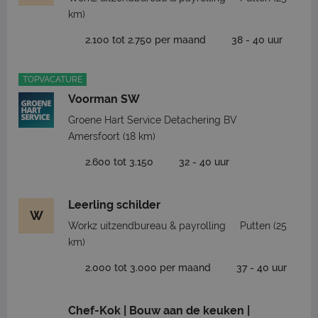
km)
2.100 tot 2.750 per maand
38 - 40 uur
TOPVACATURE
Voorman SW
Groene Hart Service Detachering BV
Amersfoort
(18 km)
2.600 tot 3.150
32 - 40 uur
Leerling schilder
W
Workz uitzendbureau & payrolling
Putten
(25
km)
2.000 tot 3.000 per maand
37 - 40 uur
Chef-Kok | Bouw aan de keuken |