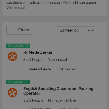
vacatures van vele uitzendbureaus.
Overzicht van banen in
Veenendaal
.
Filters
TOPVACATURE
Hr Medewerker
Start People
Veenendaal
3.212 tot 4.271
32 - 40 uur
TOPVACATURE
English Speaking Cleanroom Packing
Operator
Start People
Nijmegen
(29 km)