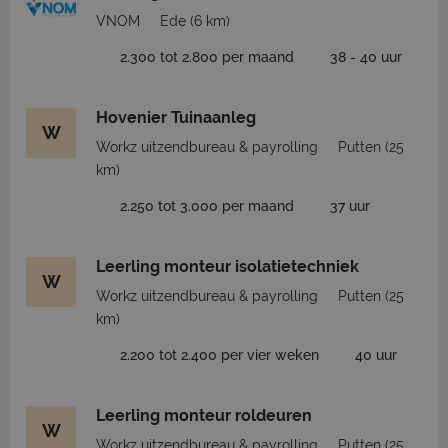
VNOM
Ede
(6 km)
2.300 tot 2.800 per maand
38 - 40 uur
Hovenier Tuinaanleg
W
Workz uitzendbureau & payrolling
Putten
(25
km)
2.250 tot 3.000 per maand
37 uur
Leerling monteur isolatietechniek
W
Workz uitzendbureau & payrolling
Putten
(25
km)
2.200 tot 2.400 per vier weken
40 uur
Leerling monteur roldeuren
W
Workz uitzendbureau & payrolling
Putten
(25