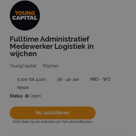
Fulltime Administratief
Ga terug naar vacatures
Medewerker Logistiek in
wijchen
YoungCapital
Wijchen
3.100 tot 4.100
36 - 40 uur
HBO - WO
nieuw
Status
Open
Nu solliciteren
Solliciteer op de website van het uitzendbureau