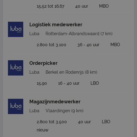
15,52 tot 16,67
40 uur
MBO
Logistiek medewerker
Luba
Rotterdam-Albrandswaard
(7 km)
2.800 tot 3.100
36 - 40 uur
MBO
Orderpicker
Luba
Berkel en Rodenrijs
(8 km)
15,90
16 - 40 uur
LBO
Magazijnmedewerker
Luba
Vlaardingen
(9 km)
2.800 tot 3.500
40 uur
LBO
nieuw