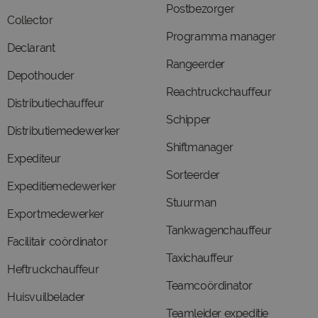
Postbezorger
Collector
Programma manager
Declarant
Rangeerder
Depothouder
Reachtruckchauffeur
Distributiechauffeur
Schipper
Distributiemedewerker
Shiftmanager
Expediteur
Sorteerder
Expeditiemedewerker
Stuurman
Exportmedewerker
Tankwagenchauffeur
Facilitair coördinator
Taxichauffeur
Heftruckchauffeur
Teamcoördinator
Huisvuilbelader
Teamleider expeditie