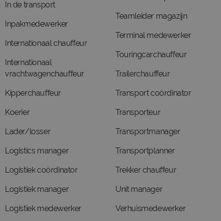
In de transport
Teamleider magazijn
Inpakmedewerker
Terminal medewerker
Internationaal chauffeur
Touringcarchauffeur
Internationaal
vrachtwagenchauffeur
Trailerchauffeur
Kipperchauffeur
Transport coördinator
Koerier
Transporteur
Lader/losser
Transportmanager
Logistics manager
Transportplanner
Logistiek coördinator
Trekker chauffeur
Logistiek manager
Unit manager
Logistiek medewerker
Verhuismedewerker