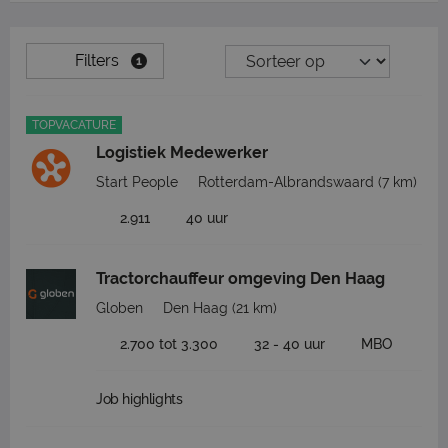
Filters
1
TOPVACATURE
Logistiek Medewerker
Start People
Rotterdam-Albrandswaard
(7 km)
2.911
40 uur
Tractorchauffeur omgeving Den Haag
Globen
Den Haag
(21 km)
2.700 tot 3.300
32 - 40 uur
MBO
Job highlights