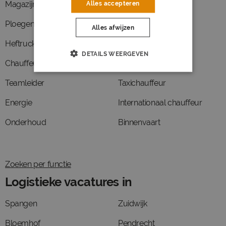
Magazijnmedewerker
Voorraadbeheer
Alles accepteren
Ploegendienst
Koerier
Alles afwijzen
Heftruckchauffeur
Brandweer
DETAILS WEERGEVEN
Chauffeur ce
Buschauffeur
Teamleider
Taxichauffeur
Energie
Internationaal chauffeur
Onderhoud
Binnenvaart
Zoeken per functie
Logistieke vacatures in
Spangen
Zuidwijk
Bloemhof
Pendrecht