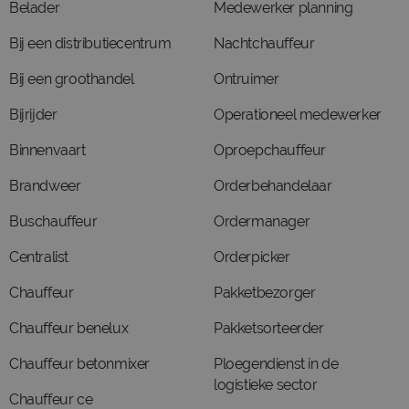
Belader
Medewerker planning
Bij een distributiecentrum
Nachtchauffeur
Bij een groothandel
Ontruimer
Bijrijder
Operationeel medewerker
Binnenvaart
Oproepchauffeur
Brandweer
Orderbehandelaar
Buschauffeur
Ordermanager
Centralist
Orderpicker
Chauffeur
Pakketbezorger
Chauffeur benelux
Pakketsorteerder
Chauffeur betonmixer
Ploegendienst in de
logistieke sector
Chauffeur ce