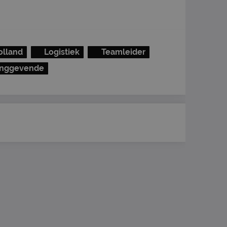
olland
Logistiek
Teamleider
inggevende