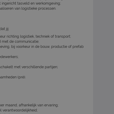
ënt ingericht tasveld en werkomgeving;
liseren van logistieke processen.
t jij:
r richting logistiek, techniek of transport;
d met de communicatie;
eving, bij voorkeur in de bouw, productie of prefab
edewerkers;
chakelt met verschillende partijen;
zaamheden (pré).
er maand, afhankelijk van ervaring;
l verantwoordelijkheid;