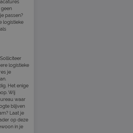
 vacatures
r geen
 je passen?
 logistieke
als
olliciteer
ere logistieke
es je
an.
dig. Het enige
nop. Wij
dbureau waar
oogte blijven
am? Laat je
kader op deze
ewoon in je