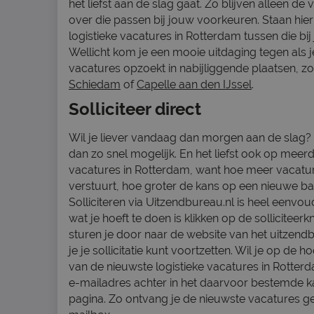
het liefst aan de slag gaat. Zo blijven alleen de
over die passen bij jouw voorkeuren. Staan hie
logistieke vacatures in Rotterdam tussen die bij
Wellicht kom je een mooie uitdaging tegen als je
vacatures opzoekt in nabijliggende plaatsen, zo
Schiedam
of
Capelle aan den IJssel
.
Solliciteer direct
Wil je liever vandaag dan morgen aan de slag? S
dan zo snel mogelijk. En het liefst ook op meerd
vacatures in Rotterdam, want hoe meer vacatur
verstuurt, hoe groter de kans op een nieuwe ba
Solliciteren via Uitzendbureau.nl is heel eenvou
wat je hoeft te doen is klikken op de solliciteerk
sturen je door naar de website van het uitzen
je je sollicitatie kunt voortzetten. Wil je op de h
van de nieuwste logistieke vacatures in Rotterd
e-mailadres achter in het daarvoor bestemde 
pagina. Zo ontvang je de nieuwste vacatures g