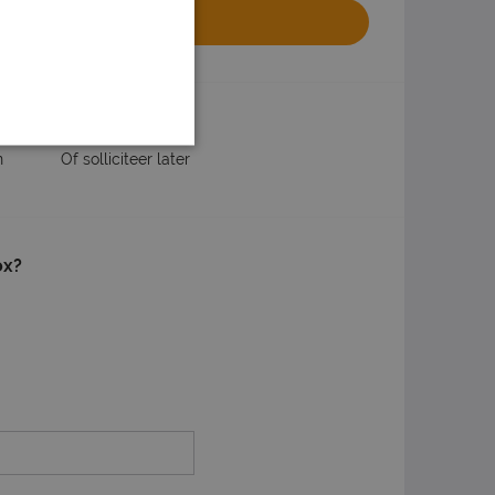
olliciteren
website van het uitzendbureau
n
Of solliciteer later
ox?