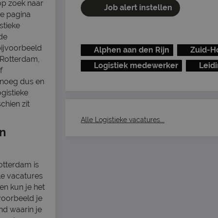
op zoek naar
Job alert instellen
te pagina
stieke
de
bijvoorbeeld
Alphen aan den Rijn
Zuid-H
 Rotterdam,
Logistiek medewerker
Leid
f
enoeg dus en
ogistieke
chien zit
Alle Logistieke vacatures...
in
otterdam is
lle vacatures
en kun je het
voorbeeld je
nd waarin je