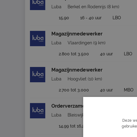
Luba
Berkel en Rodenrijs
(8 km)
15,90
16 - 40 uur
LBO
Magazijnmedewerker
Luba
Vlaardingen
(9 km)
2.800 tot 3.500
40 uur
LBO
Magazijnmedewerker
Luba
Hoogvliet
(10 km)
2.700 tot 3.000
40 uur
MBO
Orderverzamelaar
Luba
Bleiswijk
(10 km)
Deze we
14,99 tot 16,20
24 - 40 uur
LB
gebruike