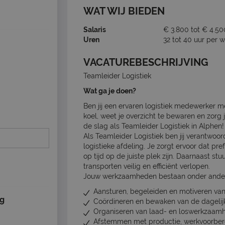
WAT WIJ BIEDEN
Salaris
€ 3.800 tot € 4.50
Uren
32 tot 40 uur per 
VACATUREBESCHRIJVING
Teamleider Logistiek
Wat ga je doen?
Ben jij een ervaren logistiek medewerker m
koel, weet je overzicht te bewaren en zorg ji
de slag als Teamleider Logistiek in Alphen!
Als Teamleider Logistiek ben jij verantwoor
logistieke afdeling. Je zorgt ervoor dat p
op tijd op de juiste plek zijn. Daarnaast st
transporten veilig en efficiënt verlopen.
Jouw werkzaamheden bestaan onder andere
Aansturen, begeleiden en motiveren van 
ag
Coördineren en bewaken van de dagelijk
Organiseren van laad- en loswerkzaamh
Afstemmen met productie, werkvoorberei