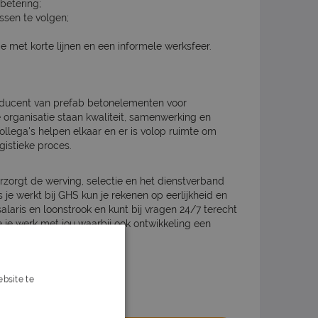
rbetering;
ssen te volgen;
 met korte lijnen en een informele werksfeer.
roducent van prefab betonelementen voor
organisatie staan kwaliteit, samenwerking en
collega's helpen elkaar en er is volop ruimte om
gistieke proces.
rzorgt de werving, selectie en het dienstverband
ls je werkt bij GHS kun je rekenen op eerlijkheid en
alaris en loonstrook en kunt bij vragen 24/7 terecht
 je werk met jou waarbij ook ontwikkeling een
bsite te
s verder