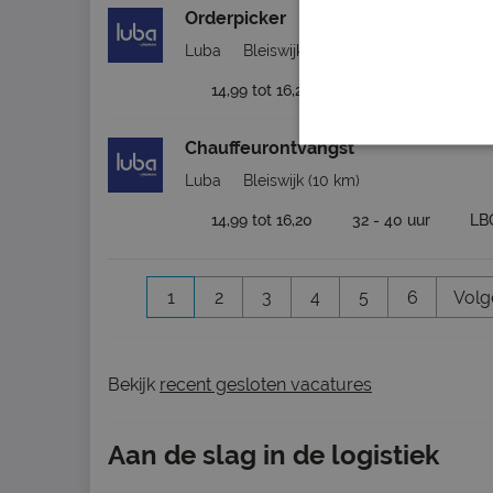
Orderpicker
Luba
Bleiswijk
(10 km)
14,99 tot 16,20
16 - 40 uur
LB
Chauffeurontvangst
Luba
Bleiswijk
(10 km)
14,99 tot 16,20
32 - 40 uur
LB
1
2
3
4
5
6
Volg
Bekijk
recent gesloten vacatures
Aan de slag in de logistiek