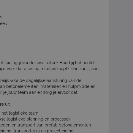
0
week
et leidinggevende kwaliteiten? Houd jij het hoofd
j ervoor dat alles op rolletjes loopt? Dan kun jij aan
delijk voor de dagelijkse aansturing van de
refab betonelementen, materialen en hulpmiddelen
uur je jouw team aan en zorg je ervoor dat
 uit:
het logistieke team;
se logistieke planning en processen;
eden en transport van prefab betonelementen;
ding, transporteurs en projectleiding;