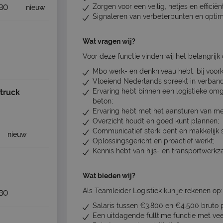
Zorgen voor een veilig, netjes en effici
BO
nieuw
Signaleren van verbeterpunten en optima
Wat vragen wij?
Voor deze functie vinden wij het belangrijk da
Mbo werk- en denkniveau hebt, bij voorkeu
Vloeiend Nederlands spreekt in verban
Ervaring hebt binnen een logistieke omg
truck
beton;
Ervaring hebt met het aansturen van m
Overzicht houdt en goed kunt plannen;
Communicatief sterk bent en makkelijk s
nieuw
Oplossingsgericht en proactief werkt;
Kennis hebt van hijs- en transportwerk
Wat bieden wij?
Als Teamleider Logistiek kun je rekenen op:
BO
Salaris tussen €3.800 en €4.500 bruto p
Een uitdagende fulltime functie met vee