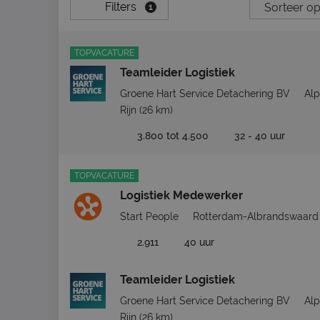
Filters
1
TOPVACATURE
Teamleider Logistiek
Groene Hart Service Detachering BV
Al
Rijn
(26 km)
3.800 tot 4.500
32 - 40 uur
TOPVACATURE
Logistiek Medewerker
Start People
Rotterdam-Albrandswaard
2.911
40 uur
Teamleider Logistiek
Groene Hart Service Detachering BV
Al
Rijn
(26 km)