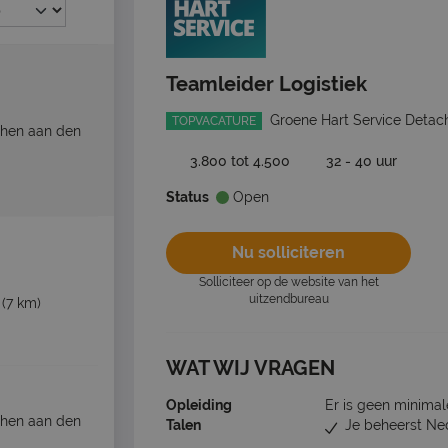
Teamleider Logistiek
Groene Hart Service Detac
TOPVACATURE
phen aan den
3.800 tot 4.500
32 - 40 uur
Status
Open
Nu solliciteren
Solliciteer op de website van het
uitzendbureau
(7 km)
WAT WIJ VRAGEN
Opleiding
Er is geen minimal
phen aan den
Talen
Je beheerst Ne