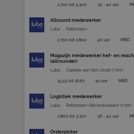
2.700 tot 3.300
32 - 40 uur
M
Allround medewerker
Luba
Rotterdam
2.700 tot 2.800
40 uur
MBO
Magazijn medewerker hef- en reach
(allrounder)
Luba
Capelle aan den IJssel
(7 km)
15,52 tot 16,67
40 uur
MBO
Logistiek medewerker
Luba
Rotterdam-Albrandswaard
(7 km)
2.800 tot 3.100
36 - 40 uur
M
Orderpicker