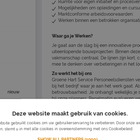
Ruimte voor eigen initiatief en procesve
Mogelijkheden om opleidingen en cursu
Marktconforme arbeidsvoorwaarden;
Werken binnen een betrokken organisatie
Waar ga je Werken?
Je gaat aan de slag bij een innovatieve p
uiteenlopende bouwprojecten. Binnen deze 
vakmanschap centraal. De lijnen zijn kort, 
mee te denken over verbeteringen in het lo
Zo werkt het bij ons
Groene Hart Service Personeelsdiensten ve
bij het bedrijf waar je aan het werk gaat. A
nieuw
betrouwbaarheid. Je ontvangt wekelijks je s
bij onze planners. Regelmatig evalueren we
belangrijke rol speelt!
Deze website maakt gebruik van cookies.
Salarisomschrijving
bsite gebruikt cookies om uw gebruikerservaring te verbeteren. Door onze we
€ 3.800 - € 4.500 per maand
O
nieuw
n, stemt u in met alle cookies in overeenstemming met ons Cookiebeleid.
Lee
SHOW ALL PARTNERS
(1900) →