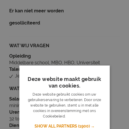
Er kan niet meer worden
gesolliciteerd
WAT WIJ VRAGEN
Opleiding
Middelbare school, MBO, HBO, Universiteit
Talen
Je beheerst Nederlands
Deze website maakt gebruik
van cookies.
WAT WIJ BIEDEN
Deze website gebruikt cookies om uw
Salaris
gebruikerservaring te verbeteren. Door onze
minimaal € 14,99
website te gebruiken, stemt u in met alle
cookies in overeenstemming met ons
Uren
Cookiebeleid.
Lees verder
32 tot 40 uur per week
Dienstverband
SHOW ALL PARTNERS
(1900) →