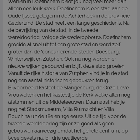
Werken in Doetinchem biedt jou nog veel meer dan
alleen een leuk werk. Doetinchem is een stad aan de
Oude Ijssel, gelegen in de Achterhoek in de
provincie
Gelderland
. De stad heeft een lange geschiedenis. Na
de bevrijding van de stad, in de tweede
wereldoorlog, volgde de wederopbouw. Doetinchem
groeide al snel uit tot een grote stad en werd zelf
groter dan de ‘concurrerende’ steden Doesburg,
Winterswijk en Zutphen. Ook nu nog worden er
nieuwe wijken gebouwd en blijft deze stad groeien.
Vanuit de rijke historie van Zutphen vind je in de stad
nog een aantal historische gebouwen terug.
Bijvoorbeeld kasteel de Slangenburg, de Onze Lieve
Vrouwekerk en het kasteeltje de Kerk welke allen nog
afstammen uit de Middeleeuwen. Daarnaast heb je
nog het Stadsmuseum, Villa Ruimzicht en Villa
Bouchina uit de 18e en 19e eeuw. Uit de tijd voor de
tweede wereldoorlog zijn er zo goed als geen
gebouwen aanwezig omdat het gehele centrum, op
twee gevels na, bij drie geallieerde