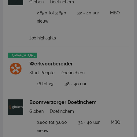
Globen
Doetinchem
2.850 tot 3.650
32 - 40 uur
MBO
nieuw
Job highlights
TOPVACATURE
Werkvoorbereider
Start People
Doetinchem
16 tot 23
38 - 40 uur
Boomverzorger Doetinchem
Globen
Doetinchem
2.800 tot 3.600
32 - 40 uur
MBO
nieuw