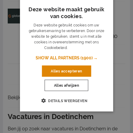
Deze website maakt gebruik
Meewerkend voorman
van cookies.
Groenvoorziening
Deze website gebruikt cookies om uw
Globen
Doetinchem
gebruikerservaring te verbeteren. Door onze
3.000 tot 3.400
32 - 40 uur
MBO
website te gebruiken, stemt u in met alle
cookies in overeenstemming met ons
Cookiebeleid.
Lees verder
Job highlights
SHOW ALL PARTNERS
(1900) →
Alles accepteren
1
2
3
Volgende >
Alles afwijzen
Bekijk
recent gesloten vacatures
DETAILS WEERGEVEN
Vacatures in Doetinchem
Ben jij op zoek naar vacatures in Doetinchem in de