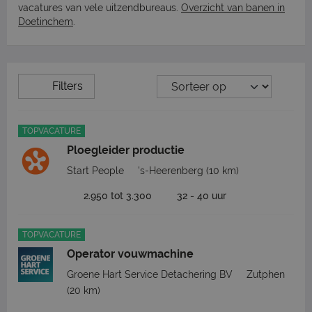
vacatures van vele uitzendbureaus.
Overzicht van banen in
Doetinchem
.
Filters
TOPVACATURE
Ploegleider productie
Start People
's-Heerenberg
(10 km)
2.950 tot 3.300
32 - 40 uur
TOPVACATURE
Operator vouwmachine
Groene Hart Service Detachering BV
Zutphen
(20 km)