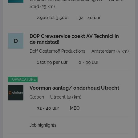
Stad
(25 km)
2.900 tot 3.500
32 - 40 uur
DOP Crewservice zoekt AV Technici in
D
de randstad!
Dolf Oosterhoff Productions
Amsterdam
(5 km)
1 tot 99 per uur
0 - 99 uur
TOPVACATURE
Voorman aanleg/ onderhoud Utrecht
Globen
Utrecht
(29 km)
32 - 40 uur
MBO
Job highlights