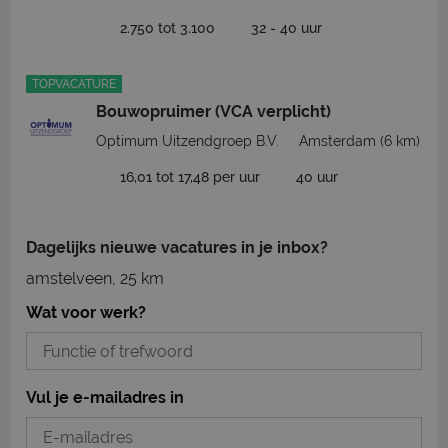
2.750 tot 3.100
32 - 40 uur
TOPVACATURE
Bouwopruimer (VCA verplicht)
Optimum Uitzendgroep B.V.
Amsterdam
(6 km)
16,01 tot 17,48 per uur
40 uur
Dagelijks nieuwe vacatures in je inbox?
amstelveen, 25 km
Wat voor werk?
Vul je e-mailadres in