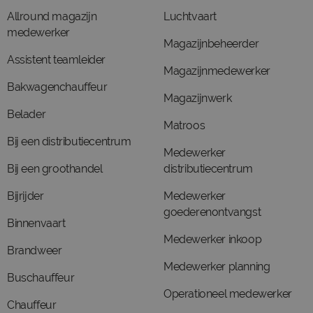
Allround magazijn
Luchtvaart
medewerker
Magazijnbeheerder
Assistent teamleider
Magazijnmedewerker
Bakwagenchauffeur
Magazijnwerk
Belader
Matroos
Bij een distributiecentrum
Medewerker
Bij een groothandel
distributiecentrum
Bijrijder
Medewerker
goederenontvangst
Binnenvaart
Medewerker inkoop
Brandweer
Medewerker planning
Buschauffeur
Operationeel medewerker
Chauffeur