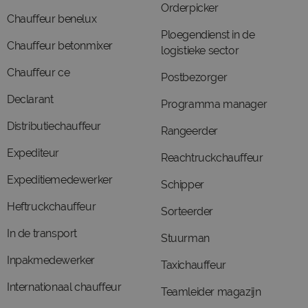
Orderpicker
Chauffeur benelux
Ploegendienst in de
Chauffeur betonmixer
logistieke sector
Chauffeur ce
Postbezorger
Declarant
Programma manager
Distributiechauffeur
Rangeerder
Expediteur
Reachtruckchauffeur
Expeditiemedewerker
Schipper
Heftruckchauffeur
Sorteerder
In de transport
Stuurman
Inpakmedewerker
Taxichauffeur
Internationaal chauffeur
Teamleider magazijn