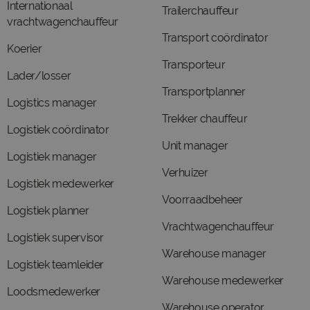
Internationaal
Trailerchauffeur
vrachtwagenchauffeur
Transport coördinator
Koerier
Transporteur
Lader/losser
Transportplanner
Logistics manager
Trekker chauffeur
Logistiek coördinator
Unit manager
Logistiek manager
Verhuizer
Logistiek medewerker
Voorraadbeheer
Logistiek planner
Vrachtwagenchauffeur
Logistiek supervisor
Warehouse manager
Logistiek teamleider
Warehouse medewerker
Loodsmedewerker
Warehouse operator