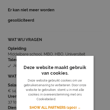
Er kan niet meer worden
gesolliciteerd
WAT WIJ VRAGEN
Opleiding
Middelbare school, MBO, HBO, Universiteit
Talen
Je beheerst Nederlands
Deze website maakt gebruik
van cookies.
WAT WIJ BIEDEN
Deze website gebruikt cookies om uw
Salaris
gebruikerservaring te verbeteren. Door onze
website te gebruiken, stemt u in met alle
€ 14,99 tot € 20,99
cookies in overeenstemming met ons
Uren
Cookiebeleid.
Lees verder
37 tot 40 uur per week
Dienstverband
SHOW ALL PARTNERS
(1900) →