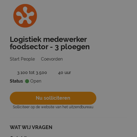
Logistiek medewerker
Ga terug naar vacatures
foodsector - 3 ploegen
Start People
Coevorden
3.100 tot 3.500
40 uur
Status
Open
Nu solliciteren
Solliciteer op de website van het uitzendbureau
WAT WIJ VRAGEN