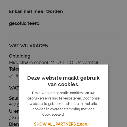
Er kan niet meer worden
gesolliciteerd
WAT WIJ VRAGEN
Opleiding
Middelbare school, MBO, HBO, Universiteit
Talen
Je beheerst Nederlands
Deze website maakt gebruik
van cookies.
WAT WIJ BIEDEN
Deze website gebruikt cookies om uw
Salaris
gebruikerservaring te verbeteren. Door onze
website te gebruiken, stemt u in met alle
€ 2.542 tot € 2.983
cookies in overeenstemming met ons
Uren
Cookiebeleid.
Lees verder
32 uur per week
Dienstverband
SHOW ALL PARTNERS
(1900) →