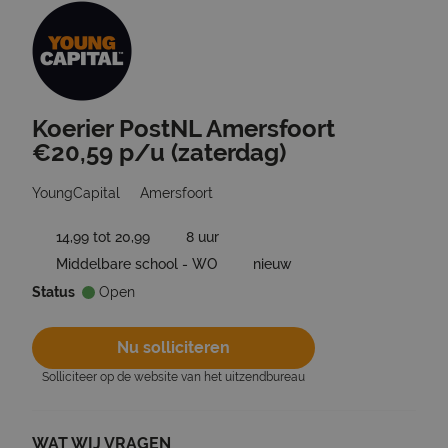
Koerier PostNL Amersfoort
Ga terug naar vacatures
€20,59 p/u (zaterdag)
YoungCapital
Amersfoort
14,99 tot 20,99
8 uur
Middelbare school - WO
nieuw
Status
Open
Nu solliciteren
Solliciteer op de website van het uitzendbureau
WAT WIJ VRAGEN