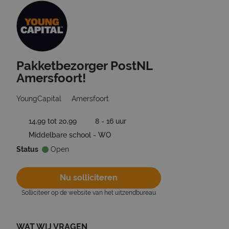
Pakketbezorger PostNL
Ga terug naar vacatures
Amersfoort!
YoungCapital
Amersfoort
14,99 tot 20,99
8 - 16 uur
Middelbare school - WO
Status
Open
Nu solliciteren
Solliciteer op de website van het uitzendbureau
WAT WIJ VRAGEN