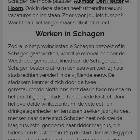
Schagen de mooie plaatsen
Alkmaar
,
Den Helder
en
Hoorn
. Ook in deze steden heeft uitzendbureau.nl
vacatures online staan. Zit er voor jou iets tussen?
Wacht dan niet langer maar solliciteer direct.
Werken in Schagen
Zodra je het provinciestadje Schagen bezoekt of in
Schagen gaat werken, wordt je overvallen door de
Westfriese gemoedelijkheid van de Schagenezen.
Schagen bestond al ruim tien eeuwen toen zij haar
stadsrechten verwierf in de vijftiende eeuw. De
stadskern kenmerkt zich door de twee
gerestaureerde slottorens met daarin twee musea en
het prachtige eigentijdse, herbouwde kasteel. Door
het overdekte winkelcentrum, de vele eet- en
drinkgelegenheden en terrassen trekken jaarlijks veel
mensen naar deze stad. Schagen heet ook wel de
Magnusveste, genoemd naar ridder Magnus, die
tijdens een kruistocht in 1219 de stad Damiate (Egypte)
veroverde en het jaar daarop terugkeerde in zijn