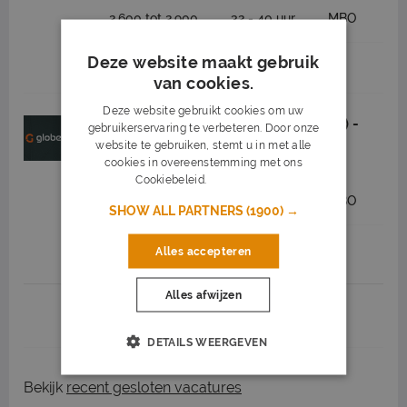
2.600 tot 2.900
32 - 40 uur
MBO
Deze website maakt gebruik
Job highlights
van cookies.
Deze website gebruikt cookies om uw
Vervolgstap in het groen (Rijbewijs B) -
gebruikerservaring te verbeteren. Door onze
Omgeving Schagen
website te gebruiken, stemt u in met alle
cookies in overeenstemming met ons
Globen
Schagen
Cookiebeleid.
Lees verder
2.600 tot 2.900
32 - 40 uur
MBO
SHOW ALL PARTNERS
(1900) →
Job highlights
Alles accepteren
Alles afwijzen
1
2
3
Volgende >
DETAILS WEERGEVEN
Bekijk
recent gesloten vacatures