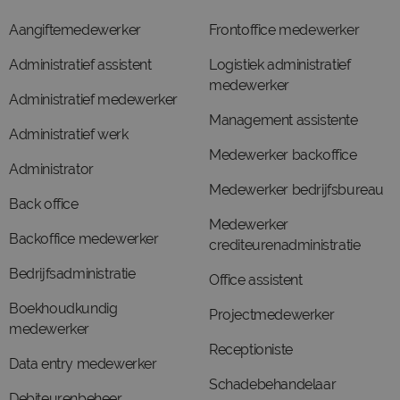
Aangiftemedewerker
Frontoffice medewerker
Administratief assistent
Logistiek administratief
medewerker
Administratief medewerker
Management assistente
Administratief werk
Medewerker backoffice
Administrator
Medewerker bedrijfsbureau
Back office
Medewerker
Backoffice medewerker
crediteurenadministratie
Bedrijfsadministratie
Office assistent
Boekhoudkundig
Projectmedewerker
medewerker
Receptioniste
Data entry medewerker
Schadebehandelaar
Debiteurenbeheer