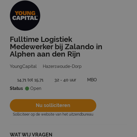
Fulltime Logistiek
Ga terug naar vacatures
Medewerker bij Zalando in
Alphen aan den Rijn
YoungCapital
Hazerswoude-Dorp
14,71 tot 15,71
32 - 40 uur
MBO
Status
Open
Nu solliciteren
Solliciteer op de website van het uitzendbureau
WAT WIJ VRAGEN