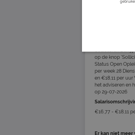
gebruike
Spreekt vloeie
Minimaal 18 jaa
Klantgericht en
Commercieel in
Flexibel beschi
Liefde voor te
Solliciteren Ben j
op de knop 'Sollic
Status
Open Oplei
per week 28 Diens
en €18,11 per uur
het adviseren en 
op 29-07-2026
Salarisomschrijv
€16,77 - €18,11 p
Er kan niet meer