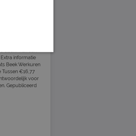
s verder
e eisen? Klik dan
 Extra informatie
aats Beek Werkuren
e Tussen €16,77
ntwoordelijk voor
gen. Gepubliceerd