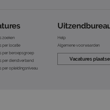
tures
Uitzendbureau
s zoeken
Help
 per locatie
Algemene voorwaarden
s per beroepsgroep
Vacatures plaats
s per dienstverband
s per opleidingsniveau