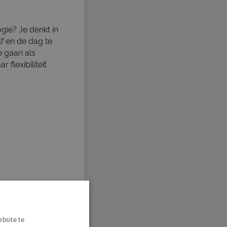
ogie? Je denkt in
lf en de dag te
e gaan als
 flexibiliteit
bsite te