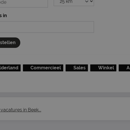
s in
nstellen
lderland
Commercieel
Sales
Winkel
A
vacatures in Beek...