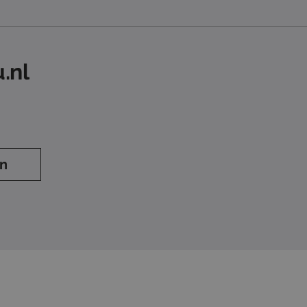
.nl
en