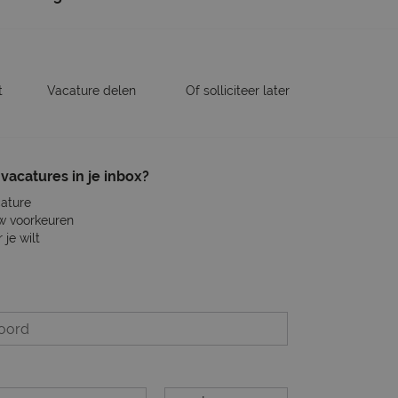
t
Vacature delen
Of solliciteer later
vacatures in je inbox?
cature
w voorkeuren
je wilt