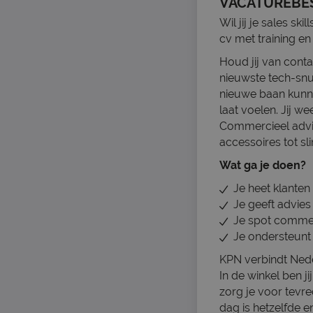
VACATUREBE
Wil jij je sales s
cv met training en
Houd jij van cont
nieuwste tech-sn
nieuwe baan kunnen
laat voelen. Jij w
Commercieel advise
accessoires tot sl
Wat ga je doen?
Je heet klanten
Je geeft advie
Je spot commer
Je ondersteunt 
KPN verbindt Nede
In de winkel ben j
zorg je voor tevr
dag is hetzelfde e