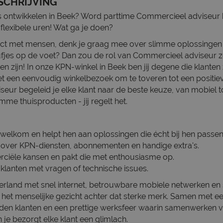
SCHRIJVING
kills ontwikkelen in Beek? Word parttime Commercieel adviseur 
 flexibele uren! Wat ga je doen?
act met mensen, denk je graag mee over slimme oplossingen 
ufjes op de voet? Dan zou de rol van Commercieel adviseur
 zijn! In onze KPN-winkel in Beek ben jij degene die klanten z
eet een eenvoudig winkelbezoek om te toveren tot een positiev
ur begeleid je elke klant naar de beste keuze, van mobiel to
imme thuisproducten - jij regelt het.
 welkom en helpt hen aan oplossingen die écht bij hen passen
s over KPN-diensten, abonnementen en handige extra's.
ciële kansen en pakt die met enthousiasme op.
klanten met vragen of technische issues.
rland met snel internet, betrouwbare mobiele netwerken en 
ij het menselijke gezicht achter dat sterke merk. Samen met e
eden klanten en een prettige werksfeer waarin samenwerken 
n je bezorgt elke klant een glimlach.