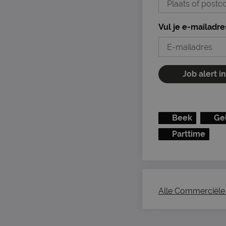
Vul je e-mailadre
Job alert i
Beek
Ge
Parttime
Alle Commerciële 