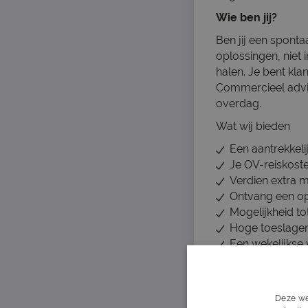
Wie ben jij?
Ben jij een sponta
oplossingen, niet 
halen. Je bent kla
Commercieel adviseu
overdag.
Wat wij bieden
Een aantrekkelij
Je OV-reiskost
Verdien extra m
Ontvang een op
Mogelijkheid t
Hoge toeslagen
Een wekelijkse 
Verfijn je verko
Wat wij vragen
Deze we
Minimaal mbo4