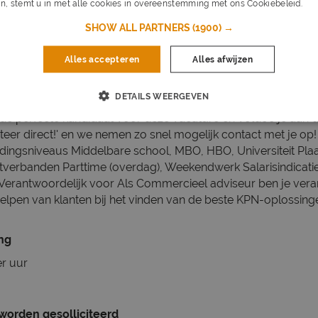
n, stemt u in met alle cookies in overeenstemming met ons Cookiebeleid.
Lee
nd Nederlands
SHOW ALL PARTNERS
(1900) →
r of ouder
 enthousiast
Alles accepteren
Alles afwijzen
gesteld
kbaar, ook in het weekend
chnologie en oplossingen
DETAILS WEERGEVEN
ij de perfecte kandidaat voor deze vacature en voldoe je aan d
iteer direct!' en we nemen zo snel mogelijk contact met je op!
dingsniveaus Middelbare school, MBO, HBO, Universiteit Pl
tverbanden Parttime (overdag), Weekendwerk Salarisindicati
 Verantwoordelijk voor Als Commercieel adviseur ben je vera
helpen van klanten bij het vinden van de beste KPN-oplossin
ing
er uur
 worden gesolliciteerd