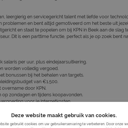
an, leergierig en servicegericht talent met liefde voor technol
in problemen en bent altijd gemotiveerd om het beste uit jeze
ntgericht en staat te popelen om bij KPN in Beek aan de slag t
r. Dit is een parttime functie, perfect als je op zoek bent naar
k salaris per uur, plus eindejaarsuitkering.
en worden volledig vergoed.
et bonussen bij het behalen van targets.
leidingsbudget van €1.500.
ot overname door KPN.
 op zondagen en tijdens koopavonden.
vergoeding voor je internetkosten.
opskills met de rookie college tour.
Deze website maakt gebruik van cookies.
bsite gebruikt cookies om uw gebruikerservaring te verbeteren. Door onze we
 werk- en denkniveau