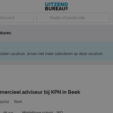
atures
sloten vacature. Je kan niet meer solliciteren op deze vacature.
ercieel adviseur bij KPN in Beek
pital
Beek
28 uur
Middelbare school - WO