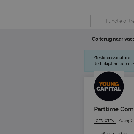
Ga terug naar vac
Gesloten vacature
Je bekijkt nu een ge
Parttime Comm
YoungCa
GESLOTEN
16,77 tot 18,11