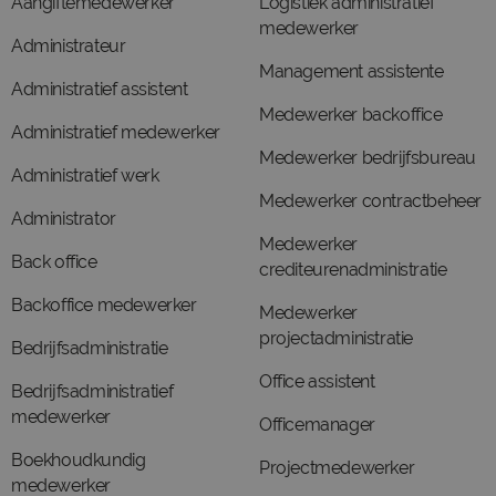
Aangiftemedewerker
Logistiek administratief
medewerker
Administrateur
Management assistente
Administratief assistent
Medewerker backoffice
Administratief medewerker
Medewerker bedrijfsbureau
Administratief werk
Medewerker contractbeheer
Administrator
Medewerker
Back office
crediteurenadministratie
Backoffice medewerker
Medewerker
projectadministratie
Bedrijfsadministratie
Office assistent
Bedrijfsadministratief
medewerker
Officemanager
Boekhoudkundig
Projectmedewerker
medewerker