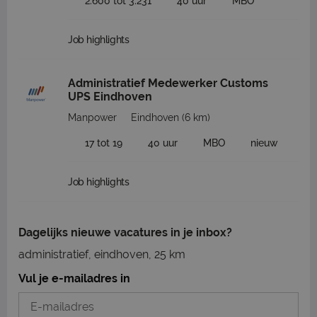
2.600 tot 3.231
40 uur
MBO
Job highlights
Administratief Medewerker Customs
UPS Eindhoven
Manpower
Eindhoven
(6 km)
17 tot 19
40 uur
MBO
nieuw
Job highlights
Dagelijks nieuwe vacatures in je inbox?
administratief, eindhoven, 25 km
Vul je e-mailadres in