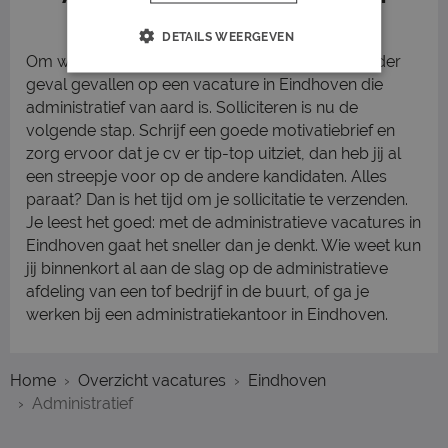
Eindhoven voor jou
DETAILS WEERGEVEN
Om welke functie het ook gaat, jouw oog is in ieder
geval gevallen op een vacature in Eindhoven die
administratief van aard is. Solliciteren is nu de
volgende stap. Schrijf een goede motivatiebrief en
zorg ervoor dat je cv er tip-top uitziet, dan heb jij al
een streepje voor op de andere kandidaten. Alles
paraat? Dan is het tijd om je sollicitatie te verzenden.
Je leest het goed: met de administratieve vacatures in
Eindhoven gaat het sneller dan je denkt. Wie weet kun
jij binnenkort al aan de slag op de administratieve
afdeling van een tof bedrijf in de buurt, of ga je
werken bij een administratiekantoor in Eindhoven.
Home
Overzicht vacatures
Eindhoven
Administratief