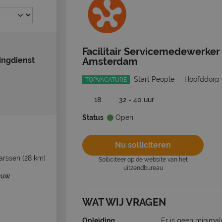
Facilitair Servicemedewerker
ingdienst
Amsterdam
Start People
Hoofddorp
TOPVACATURE
18
32 - 40 uur
Status
Open
Nu solliciteren
arssen
(28 km)
Solliciteer op de website van het
uitzendbureau
euw
WAT WIJ VRAGEN
Opleiding
Er is geen minimal