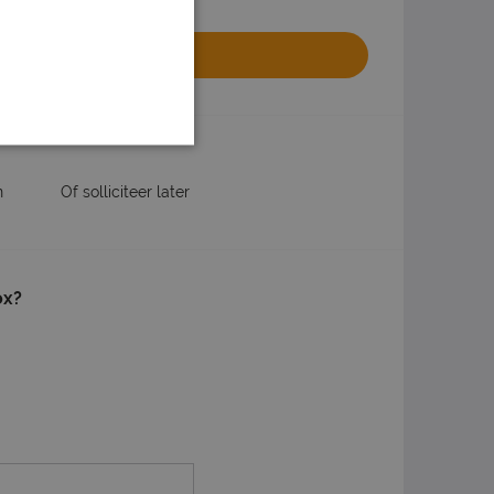
olliciteren
website van het uitzendbureau
n
Of solliciteer later
ox?