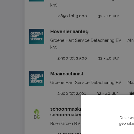
km)
2.850 tot 3.000
32 - 40 uur
Hovenier aanleg
Groene Hart Service Detachering BV
Al
km)
2.900 tot 3.500
32 - 40 uur
Maaimachinist
Groene Hart Service Detachering BV
Ma
2.600 tot 2.901
32 - 40 uur
ni
schoonmaakmedewerker or schoon
schoonmaker
Deze we
Boen Groen B.V.
Amsterdam
gebruike