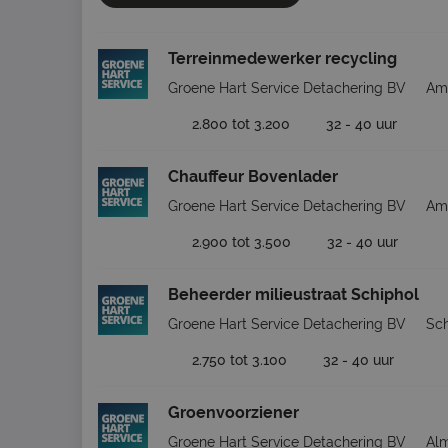
Terreinmedewerker recycling
Groene Hart Service Detachering BV
Am
2.800 tot 3.200
32 - 40 uur
Chauffeur Bovenlader
Groene Hart Service Detachering BV
Am
2.900 tot 3.500
32 - 40 uur
Beheerder milieustraat Schiphol
Groene Hart Service Detachering BV
Sch
2.750 tot 3.100
32 - 40 uur
Groenvoorziener
Groene Hart Service Detachering BV
Al