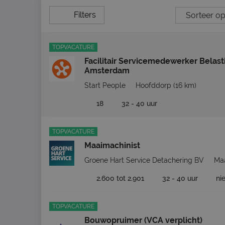
Filters
TOPVACATURE
Facilitair Servicemedewerker Belast
Amsterdam
Start People
Hoofddorp
(16 km)
18
32 - 40 uur
TOPVACATURE
Maaimachinist
Groene Hart Service Detachering BV
Ma
2.600 tot 2.901
32 - 40 uur
ni
TOPVACATURE
Bouwopruimer (VCA verplicht)