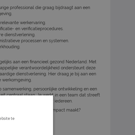
ige professional die graag bijdraagt aan een
eving.
elevante werkervaring.
icatie- en verificatieprocedures.
re dienstverlening.
istratieve processen en systemen.
erkhouding.
elijks aan een financieel gezond Nederland. Met
ppelijke verantwoordelijkheid ondersteunt deze
ardige dienstverlening. Hier draag je bij aan een
he werkomgeving.
 samenwerking, persoonlijke ontwikkeling en een
teit centraal staan. Je werkt in een team dat streeft
prettige werkomgeving voor iedereen.
bij een organisatie die écht impact maakt?
bsite te
s verder