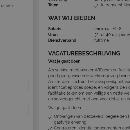
Talen
Je beheerst Ne
(4 km)
WAT WIJ BIEDEN
Salaris
minimaal € 18
Uren
32 tot 40 uur per 
Dienstverband
fulltime
VACATUREBESCHRIJVING
Wat je gaat doen
Als service medewerker WIDscan en facilita
goed georganiseerde werkomgeving binnen 
Amsterdam. Je bent het aanspreekpunt voo
identificatieproces soepel en volgens de ric
facilitaire taken om een veilige en nette
en servicegericht, met oog voor detail en e
Wat je gaat doen:
Ontvangen van bezoekers: begeleiden tij
gastvrije ervaring.
Controleren: identiteitsdocumenten con