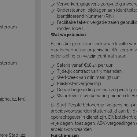
Verwerken: gegevens zorgvuldig invoere
Ondersteunen: bijdragen aan identiteitsc
Identificerend Nummer (RIN).
Facilitaire taken: vergaderzalen gebruik
sterdam
rondes lopen.
Wat we je bieden
Bij ons krijg je de kans om waardevolle we
maatschappelijke organisatie. We zorgen 
ontwikkeling en welzijn centraal staan.
sterdam
Salaris vanaf €18,24 per uur.
Tijdelijk contract van 3 maanden.
Werkweek van minimaal 32 uur.
Reiskostenvergoeding.
Goede begeleiding en een zorgvuldig in
Waardevolle werkervaring binnen de Bel
iphol
(11 km)
Bij Start People belonen wij volgens het pr
arbeidsvoorwaarden sluiten altijd aan bij di
opdrachtgever in dienst zijn. Dit betekent 
vrije dagen, toeslagen, ADV-vergoedingen 
arbeidsvoorwaarden.
mere Stad
(22
Functie-eisen