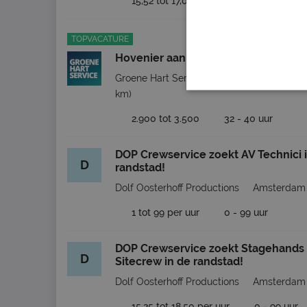
15,52 tot 17,05 per maand
0 - 38 u
TOPVACATURE
Hovenier aanleg
Groene Hart Service Detachering BV
Al
km)
2.900 tot 3.500
32 - 40 uur
DOP Crewservice zoekt AV Technici 
D
randstad!
Dolf Oosterhoff Productions
Amsterdam
1 tot 99 per uur
0 - 99 uur
DOP Crewservice zoekt Stagehands
D
Sitecrew in de randstad!
Dolf Oosterhoff Productions
Amsterdam
15,25 tot 18,50 per uur
0 - 99 uur