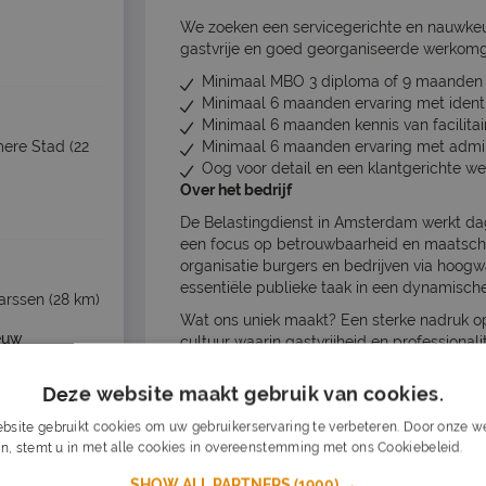
We zoeken een servicegerichte en nauwkeur
gastvrije en goed georganiseerde werkomg
Minimaal MBO 3 diploma of 9 maanden r
Minimaal 6 maanden ervaring met identif
Minimaal 6 maanden kennis van facilitai
mere Stad
(22
Minimaal 6 maanden ervaring met admin
Oog voor detail en een klantgerichte w
Over het bedrijf
De Belastingdienst in Amsterdam werkt dag
een focus op betrouwbaarheid en maatscha
organisatie burgers en bedrijven via hoogwa
essentiële publieke taak in een dynamisc
arssen
(28 km)
Wat ons uniek maakt? Een sterke nadruk op
euw
cultuur waarin gastvrijheid en professionali
naar een veilige, goed georganiseerde en 
Deze website maakt gebruik van cookies.
maak or
Ben jij klaar om jouw talenten in te zetten 
bsite gebruikt cookies om uw gebruikerservaring te verbeteren. Door onze we
Salarisomschrijving
n, stemt u in met alle cookies in overeenstemming met ons Cookiebeleid.
Lee
€18 hourly
SHOW ALL PARTNERS
(1900) →