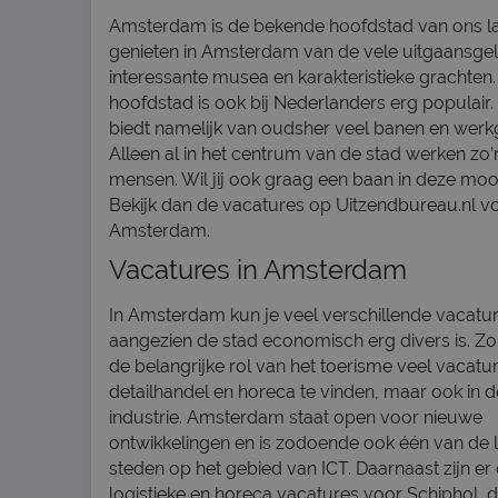
Amsterdam is de bekende hoofdstad van ons la
genieten in Amsterdam van de vele uitgaansge
interessante musea en karakteristieke grachten
hoofdstad is ook bij Nederlanders erg populai
biedt namelijk van oudsher veel banen en werk
Alleen al in het centrum van de stad werken zo
mensen. Wil jij ook graag een baan in deze moo
Bekijk dan de vacatures op Uitzendbureau.nl v
Amsterdam.
Vacatures in Amsterdam
In Amsterdam kun je veel verschillende vacatur
aangezien de stad economisch erg divers is. Zo 
de belangrijke rol van het toerisme veel vacatur
detailhandel en horeca te vinden, maar ook in 
industrie. Amsterdam staat open voor nieuwe
ontwikkelingen en is zodoende ook één van de 
steden op het gebied van ICT. Daarnaast zijn er
logistieke en horeca vacatures voor
Schiphol
, 