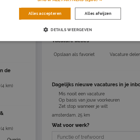
ur
Alles accepteren
Alles afwijzen
Nu s
Solliciteer op de 
DETAILS WEERGEVEN
mere Stad
(22
Vacature acties
Opslaan als favoriet
Vacature dele
in de
Dagelijks nieuwe vacatures in je inb
(4 km)
Mis nooit een vacature
Op basis van jouw voorkeuren
Zet stop wanneer je wilt
 &
amsterdam, 25 km
Wat voor werk?
(4 km)
Overig