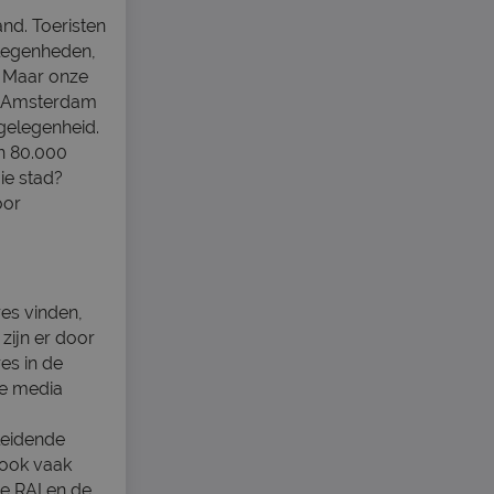
nd. Toeristen
legenheden,
. Maar onze
r. Amsterdam
gelegenheid.
’n 80.000
ie stad?
oor
es vinden,
zijn er door
es in de
de media
leidende
 ook vaak
de RAI en de