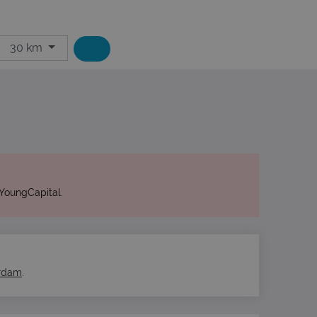
30 km
YoungCapital.
erdam
.