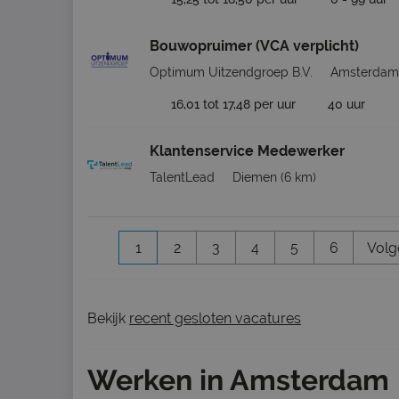
Bouwopruimer (VCA verplicht)
Optimum Uitzendgroep B.V.
Amsterdam
16,01 tot 17,48 per uur
40 uur
Klantenservice Medewerker
TalentLead
Diemen
(6 km)
1
2
3
4
5
6
Volg
Bekijk
recent gesloten vacatures
Werken in Amsterdam