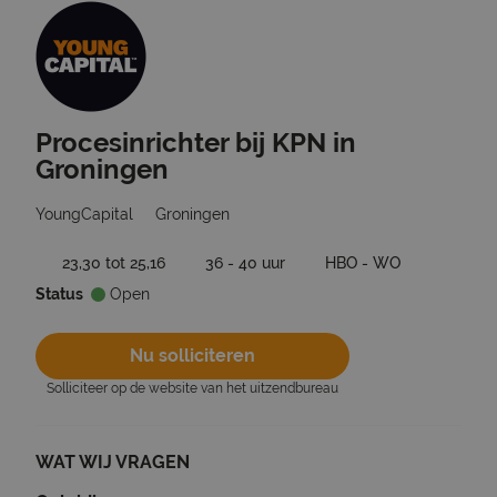
Procesinrichter bij KPN in
Ga terug naar vacatures
Groningen
YoungCapital
Groningen
23,30 tot 25,16
36 - 40 uur
HBO - WO
Status
Open
Nu solliciteren
Solliciteer op de website van het uitzendbureau
WAT WIJ VRAGEN