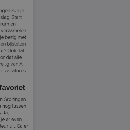
ngen kun je
slag. Start
ntrum en
, verzamelen
je bezig met
en bijstellen
eur? Ook dat
or dat alle
eilig van A
eke vacatures
favoriet
in Groningen
nu nog tussen
. Ja,
 je er even
deur uit. Ga er