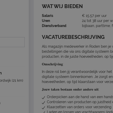
WAT WIJ BIEDEN
Salaris
€ 15,57 per uur
Uren
24 tot 38 uur per 
Dienstverband
bijbaan, parttime, 
VACATUREBESCHRIJVING
Als magazijn medewerker in Roden ben je v
bestellingen die via ons digitale systeem 
producten, in de juiste hoeveelheden, op ti
𝐎𝐦𝐬𝐜𝐡𝐫𝐢𝐣𝐯𝐢𝐧𝐠:
In deze rol ben jij verantwoordelijk voor he
n
digitale systeem binnenkomen. Je zorgt ervo
rdwijk
(21 km)
hoeveelheden, op tijd klaarstaan voor verz
𝐉𝐨𝐮𝐰 𝐭𝐚𝐤𝐞𝐧 𝐛𝐞𝐬𝐭𝐚𝐚𝐧 𝐨𝐧𝐝𝐞𝐫 𝐚𝐧𝐝𝐞𝐫𝐞 𝐮𝐢𝐭:
Orderpicken aan de hand van een handsc
Controleren van producten op juistheid e
n
Klaarzetten van orders voor verzending
Laden en lossen van vrachtwagens (indi