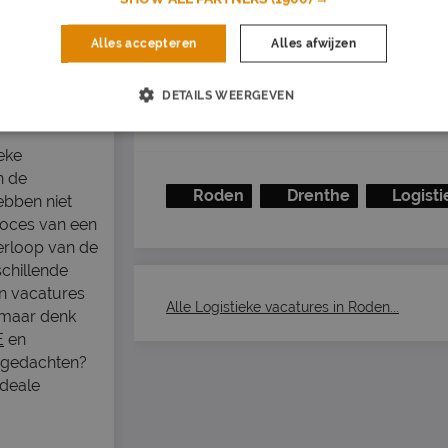
Vul je e-mailadres in
Alles accepteren
Alles afwijzen
DETAILS WEERGEVEN
Job alert instellen
eke
n de
Roden
Drenthe
Logisti
ebben niet
proces van een
verloop van de
schillende
en vacatures
Alle Logistieke vacatures in Roden...
 maar denk
E
en
in gedachten?
ideale