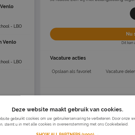
 Venlo
chool - LBO
Nu s
n Venlo
Dit kan 
Vacature acties
chool - LBO
Opslaan als favoriet
Vacature dele
- LBO
Dagelijks nieuwe vacatures in je inb
Deze website maakt gebruik van cookies.
Mis nooit een vacature
Op basis van jouw voorkeuren
ende >
bsite gebruikt cookies om uw gebruikerservaring te verbeteren. Door onze we
Zet stop wanneer je wilt
n, stemt u in met alle cookies in overeenstemming met ons Cookiebeleid.
Lee
logistiek, groningen, 25 km
SHOW ALL PARTNERS
(1900) →