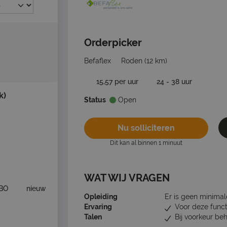
Orderpicker
Befaflex
Roden
(12 km)
15,57 per uur
24 - 38 uur
k)
Status
Open
Nu solliciteren
Dit kan al binnen 1 minuut
WAT WIJ VRAGEN
BO
nieuw
Opleiding
Er is geen minimal
Ervaring
Voor deze funct
Talen
Bij voorkeur be