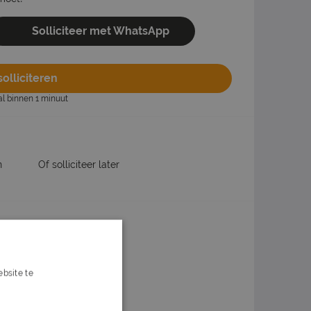
Solliciteer met WhatsApp
olliciteren
al binnen 1 minuut
n
Of solliciteer later
ox?
bsite te
s verder