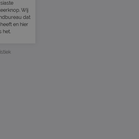
siaste
iteerknop. Wij
endbureau dat
heeft en hier
 het.
stiek