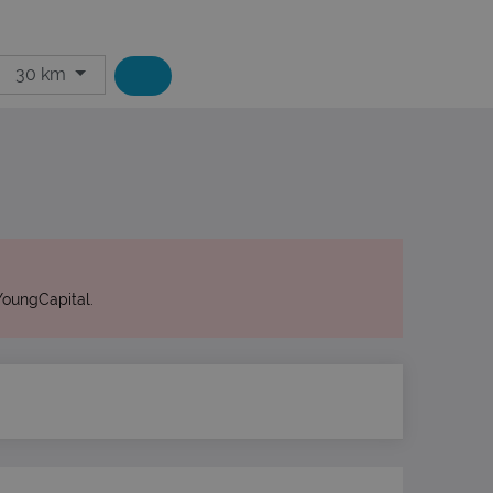
30 km
YoungCapital.