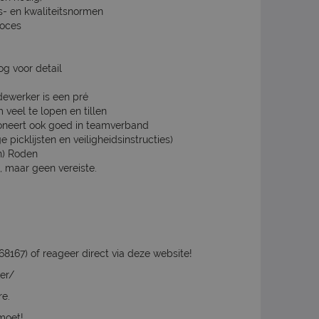
s- en kwaliteitsnormen
roces
g voor detail
dewerker is een pré
m veel te lopen en tillen
ioneert ook goed in teamverband
picklijsten en veiligheidsinstructies)
n) Roden
é, maar geen vereiste.
167) of reageer direct via deze website!
er/
re.
emoet!