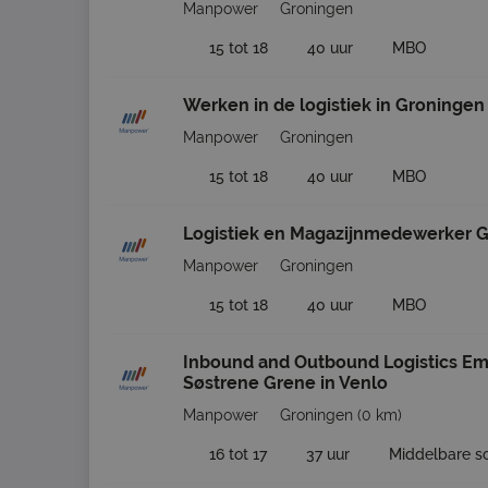
Manpower
Groningen
15 tot 18
40 uur
MBO
Werken in de logistiek in Groningen
Manpower
Groningen
15 tot 18
40 uur
MBO
Logistiek en Magazijnmedewerker 
Manpower
Groningen
15 tot 18
40 uur
MBO
Inbound and Outbound Logistics E
Søstrene Grene in Venlo
Manpower
Groningen
(0 km)
16 tot 17
37 uur
Middelbare s