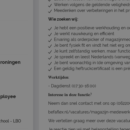
Werken volgens de geldende veiligheid
Meedenken over verbeteringen in het p
Wie zoeken wij:
Je hebt een positieve werkhouding en oo
Je werkt nauwkeurig en efficiënt
Ervaring als orderpicker of magazijnme
Je bent fysiek fit en vindt het niet erg o
Je kunt zelfstandig werken, maar funct
Je spreekt en leest Nederlands (vanwege 
Groningen
Je bent woonachtig in (de omgeving va
Een geldig heftruckcertificaat is een pr
𝐖𝐞𝐫𝐤𝐭𝐢𝐣𝐝𝐞𝐧:
- Dagdienst (07:30-16:00)
𝐈𝐧𝐭𝐞𝐫𝐞𝐬𝐬𝐞 𝐢𝐧 𝐝𝐞𝐳𝐞 𝐟𝐮𝐧𝐜𝐭𝐢𝐞?
mployee
Neem dan snel contact met ons op (0622068
befaflex.nl/vacatures/magazijn-medewerk
We vertellen graag meer over deze vacatu
chool - LBO
Je reactie zien wij met belangstelling teg