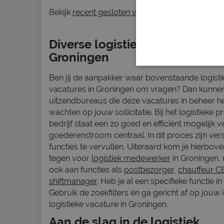
Bekijk
recent gesloten vacatures
Diverse logistieke vacatures in
Groningen
Ben jij de aanpakker waar bovenstaande logisti
vacatures in Groningen om vragen? Dan kunne
uitzendbureaus die deze vacatures in beheer h
wachten op jouw sollicitatie. Bij het logistieke 
bedrijf staat een zo goed en efficiënt mogelijk 
goederenstroom centraal. In dit proces zijn ver
functies te vervullen. Uiteraard kom je hierbov
tegen voor
logistiek medewerker
in Groningen,
ook aan functies als
postbezorger
,
chauffeur C
shiftmanager
. Heb je al een specifieke functie 
Gebruik de zoekfilters en ga gericht af op jouw 
logistieke vacature in Groningen.
Aan de slag in de logistiek