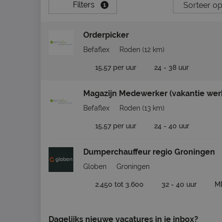
Filters
1
Orderpicker
Befaflex
Roden
(12 km)
15,57 per uur
24 - 38 uur
Magazijn Medewerker (vakantie wer
Befaflex
Roden
(13 km)
15,57 per uur
24 - 40 uur
Dumperchauffeur regio Groningen
Globen
Groningen
2.450 tot 3.600
32 - 40 uur
M
Dagelijks nieuwe vacatures in je inbox?