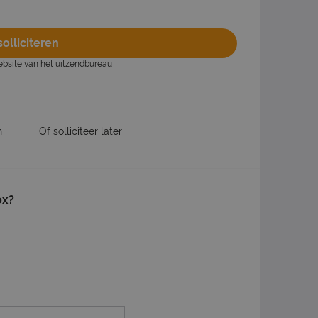
olliciteren
website van het uitzendbureau
n
Of solliciteer later
ox?