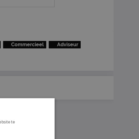
Commercieel
Adviseur
bsite te
s verder