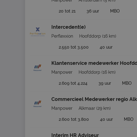
Manpower
Amsterdam
(5 km)
20 tot 21
36 uur
MBO
Intercedent(e)
Perflexxion
Hoofddorp
(16 km)
2.550 tot 3.500
40 uur
Klantenservice medewerker Hoofd
Manpower
Hoofddorp
(16 km)
2.609 tot 4.224
39 uur
MBO
Commercieel Medewerker regio Al
Manpower
Alkmaar
(29 km)
2.600 tot 3.800
40 uur
MBO
Interim HR Adviseur