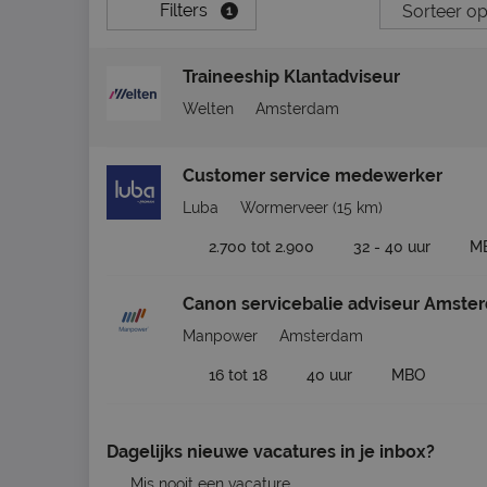
Filters
1
Traineeship Klantadviseur
Welten
Amsterdam
Customer service medewerker
Luba
Wormerveer
(15 km)
2.700 tot 2.900
32 - 40 uur
M
Canon servicebalie adviseur Amste
Manpower
Amsterdam
16 tot 18
40 uur
MBO
Dagelijks nieuwe vacatures in je inbox?
Mis nooit een vacature