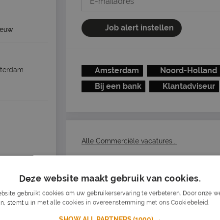
Job alert instellen
ieuw
Amsterdam
Noord-Holland
terdam
Bij een bank
Klantadviseur
Alle Commerciële vacatures...
Deze website maakt gebruik van cookies.
ende >
bsite gebruikt cookies om uw gebruikerservaring te verbeteren. Door onze we
n, stemt u in met alle cookies in overeenstemming met ons Cookiebeleid.
Lee
SHOW ALL PARTNERS
(1900) →