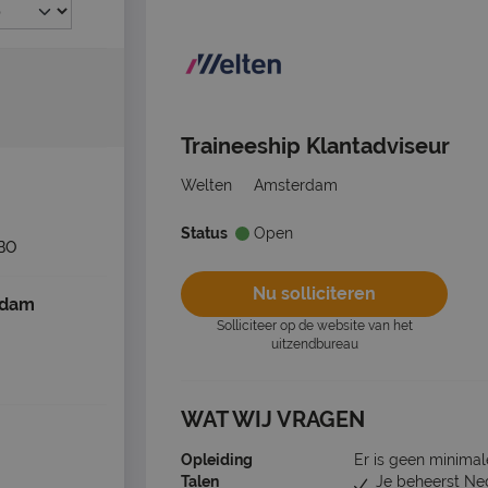
Traineeship Klantadviseur
Welten
Amsterdam
Status
Open
BO
Nu solliciteren
rdam
Solliciteer op de website van het
uitzendbureau
WAT WIJ VRAGEN
Opleiding
Er is geen minimal
Talen
Je beheerst Ne