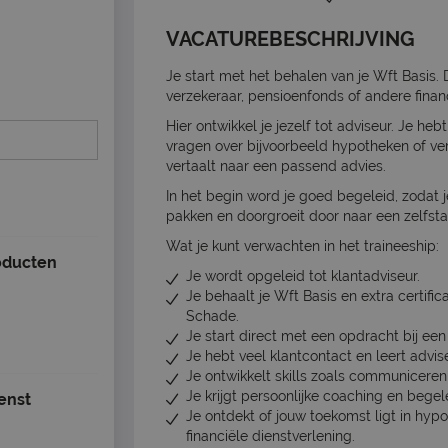
VACATUREBESCHRIJVING
Je start met het behalen van je Wft Basis. 
verzekeraar, pensioenfonds of andere financi
Hier ontwikkel je jezelf tot adviseur. Je he
vragen over bijvoorbeeld hypotheken of verz
vertaalt naar een passend advies.
In het begin word je goed begeleid, zodat 
pakken en doorgroeit door naar een zelfsta
Wat je kunt verwachten in het traineeship:
oducten
Je wordt opgeleid tot klantadviseur.
Je behaalt je Wft Basis en extra certifi
Schade.
Je start direct met een opdracht bij een
Je hebt veel klantcontact en leert advise
Je ontwikkelt skills zoals communiceren
Je krijgt persoonlijke coaching en begel
enst
Je ontdekt of jouw toekomst ligt in hyp
financiële dienstverlening.