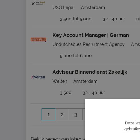
USG Legal
Amsterdam
3.500 tot 5.000
32 - 40 uur
n
Key Account Manager | German
Undutchables Recruitment Agency
Ams
5.000 tot 6.000
Adviseur Binnendienst Zakelijk
Welten
Amsterdam
3.500
32 - 40 uur
1
2
3
4
5
6
Volg
Deze we
gebruike
Bekijk
recent gesloten vacatures