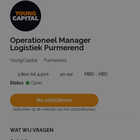
Operationeel Manager
Ga terug naar vacatures
Logistiek Purmerend
YoungCapital
Purmerend
3.800 tot 4.500
40 uur
MBO - HBO
Status
Open
Nu solliciteren
Solliciteer op de website van het uitzendbureau
WAT WIJ VRAGEN