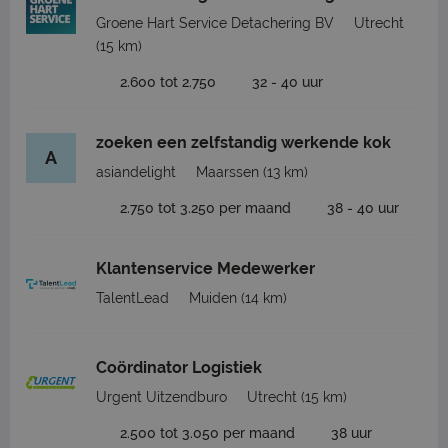
Groene Hart Service Detachering BV
Utrecht
(15 km)
2.600 tot 2.750
32 - 40 uur
zoeken een zelfstandig werkende kok
A
asiandelight
Maarssen
(13 km)
2.750 tot 3.250 per maand
38 - 40 uur
Klantenservice Medewerker
TalentLead
Muiden
(14 km)
Coördinator Logistiek
Urgent Uitzendburo
Utrecht
(15 km)
2.500 tot 3.050 per maand
38 uur