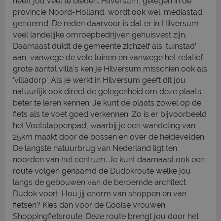
heeft jou veel te bieden. Hilversum, gelegen in de
provincie Noord-Holland, wordt ook wel ‘mediastad’
genoemd. De reden daarvoor is dat er in Hilversum
veel landelijke omroepbedrijven gehuisvest zijn.
Daarnaast duidt de gemeente zichzelf als ‘tuinstad’
aan, vanwege de vele tuinen en vanwege het relatief
grote aantal villa’s ken je Hilversum misschien ook als
‘villadorp’. Als je werkt in Hilversum geeft dit jou
natuurlijk ook direct de gelegenheid om deze plaats
beter te leren kennen. Je kunt de plaats zowel op de
fiets als te voet goed verkennen. Zo is er bijvoorbeeld
het Voetstappenpad, waarbij je een wandeling van
25km maakt door de bossen en over de heidevelden.
De langste natuurbrug van Nederland ligt ten
noorden van het centrum. Je kunt daarnaast ook een
route volgen genaamd de Dudokroute welke jou
langs de gebouwen van de beroemde architect
Dudok voert. Hou jij enorm van shoppen en van
fietsen? Kies dan voor de Gooise Vrouwen
Shoppingfietsroute. Deze route brengt jou door het