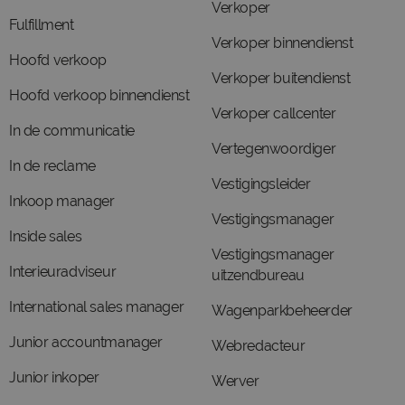
Verkoper
Fulfillment
Verkoper binnendienst
Hoofd verkoop
Verkoper buitendienst
Hoofd verkoop binnendienst
Verkoper callcenter
In de communicatie
Vertegenwoordiger
In de reclame
Vestigingsleider
Inkoop manager
Vestigingsmanager
Inside sales
Vestigingsmanager
Interieuradviseur
uitzendbureau
International sales manager
Wagenparkbeheerder
Junior accountmanager
Webredacteur
Junior inkoper
Werver