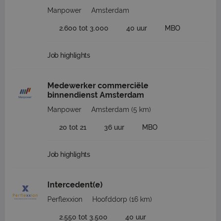
Manpower
Amsterdam
2.600 tot 3.000
40 uur
MBO
Job highlights
Medewerker commerciële
binnendienst Amsterdam
Manpower
Amsterdam
(5 km)
20 tot 21
36 uur
MBO
Job highlights
Intercedent(e)
Perflexxion
Hoofddorp
(16 km)
2.550 tot 3.500
40 uur