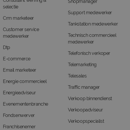
Consultant werving &
Shopmanager
selectie
Support medewerker
Crm marketeer
Tankstation medewerker
Customer service
Technisch commercieel
medewerker
medewerker
Dtp
Telefonisch verkoper
E-commerce
Telemarketing
Email marketeer
Telesales
Energie commercieel
Traffic manager
Energieadviseur
Verkoop binnendienst
Evenementenbranche
Verkoopadviseur
Fondsenwerver
Verkoopspecialist
Franchisenemer