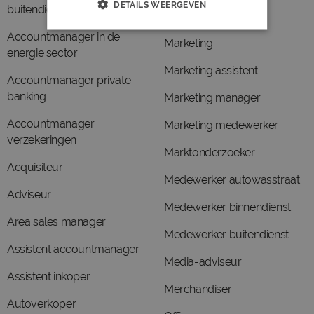
DETAILS WEERGEVEN
buitendienst
Marketeer
Accountmanager in de
Marketing
energie sector
Marketing assistent
Accountmanager private
banking
Marketing manager
Accountmanager
Marketing medewerker
verzekeringen
Marktonderzoeker
Acquisiteur
Medewerker autowasstraat
Adviseur
Medewerker binnendienst
Area sales manager
Medewerker buitendienst
Assistent accountmanager
Media-adviseur
Assistent inkoper
Merchandiser
Autoverkoper