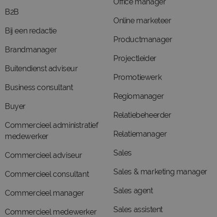
Office manager
B2B
Online marketeer
Bij een redactie
Productmanager
Brandmanager
Projectleider
Buitendienst adviseur
Promotiewerk
Business consultant
Regiomanager
Buyer
Relatiebeheerder
Commercieel administratief
Relatiemanager
medewerker
Sales
Commercieel adviseur
Sales & marketing manager
Commercieel consultant
Sales agent
Commercieel manager
Sales assistent
Commercieel medewerker