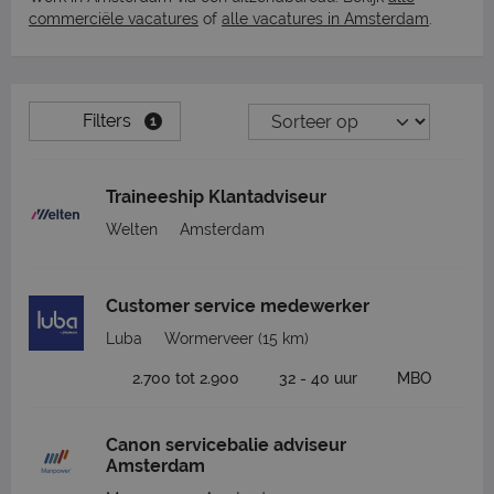
commerciële vacatures
of
alle vacatures in Amsterdam
.
Filters
1
Traineeship Klantadviseur
Welten
Amsterdam
Customer service medewerker
Luba
Wormerveer
(15 km)
2.700 tot 2.900
32 - 40 uur
MBO
Canon servicebalie adviseur
Amsterdam