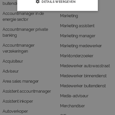
DETAILS WEERGEVEN
buitendienst
Marketeer
Accountmanager in de
Marketing
energie sector
Marketing assistent
Accountmanager private
banking
Marketing manager
Accountmanager
Marketing medewerker
verzekeringen
Marktonderzoeker
Acquisiteur
Medewerker autowasstraat
Adviseur
Medewerker binnendienst
Area sales manager
Medewerker buitendienst
Assistent accountmanager
Media-adviseur
Assistent inkoper
Merchandiser
Autoverkoper