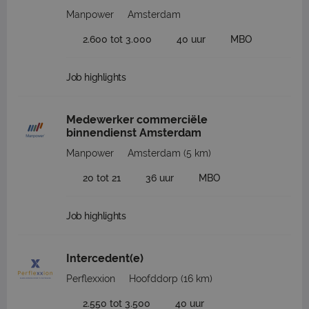
Manpower
Amsterdam
2.600 tot 3.000
40 uur
MBO
Job highlights
Medewerker commerciële
binnendienst Amsterdam
Manpower
Amsterdam
(5 km)
20 tot 21
36 uur
MBO
Job highlights
Intercedent(e)
Perflexxion
Hoofddorp
(16 km)
2.550 tot 3.500
40 uur