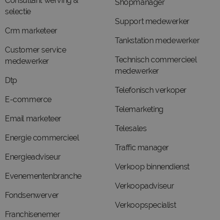
Consultant werving &
Shopmanager
selectie
Support medewerker
Crm marketeer
Tankstation medewerker
Customer service
Technisch commercieel
medewerker
medewerker
Dtp
Telefonisch verkoper
E-commerce
Telemarketing
Email marketeer
Telesales
Energie commercieel
Traffic manager
Energieadviseur
Verkoop binnendienst
Evenementenbranche
Verkoopadviseur
Fondsenwerver
Verkoopspecialist
Franchisenemer