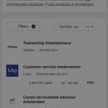
commerciële vacatures
of
alle vacatures in Amsterdam
.
Filters
1
Traineeship Klantadviseur
Welten
Amsterdam
Customer service medewerker
Luba
Wormerveer
(15 km)
2.700 tot 2.900
32 - 40 uur
MBO
Canon servicebalie adviseur
Amsterdam