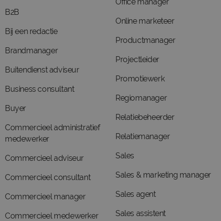
Office manager
B2B
Online marketeer
Bij een redactie
Productmanager
Brandmanager
Projectleider
Buitendienst adviseur
Promotiewerk
Business consultant
Regiomanager
Buyer
Relatiebeheerder
Commercieel administratief
Relatiemanager
medewerker
Sales
Commercieel adviseur
Sales & marketing manager
Commercieel consultant
Sales agent
Commercieel manager
Sales assistent
Commercieel medewerker