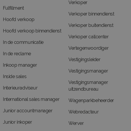
Verkoper
Fulfillment
Verkoper binnendienst
Hoofd verkoop
Verkoper buitendienst
Hoofd verkoop binnendienst
Verkoper callcenter
In de communicatie
Vertegenwoordiger
In de reclame
Vestigingsleider
Inkoop manager
Vestigingsmanager
Inside sales
Vestigingsmanager
Interieuradviseur
uitzendbureau
International sales manager
Wagenparkbeheerder
Junior accountmanager
Webredacteur
Junior inkoper
Werver