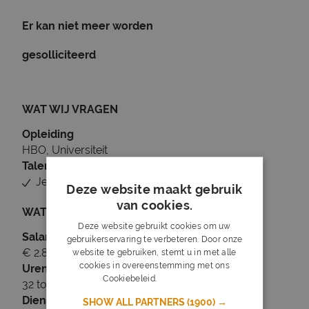
Er kan niet meer worden
gesolliciteerd
WAT WIJ VRAGEN
Opleiding
HBO, Universiteit
Talen
Je beheerst Nederlands
Deze website maakt gebruik
van cookies.
WAT WIJ BIEDEN
Deze website gebruikt cookies om uw
Salaris
gebruikerservaring te verbeteren. Door onze
€ 2.800 tot € 3.600
website te gebruiken, stemt u in met alle
cookies in overeenstemming met ons
Uren
Cookiebeleid.
Lees verder
32 tot 40 uur per week
Dienstverband
SHOW ALL PARTNERS
(1900) →