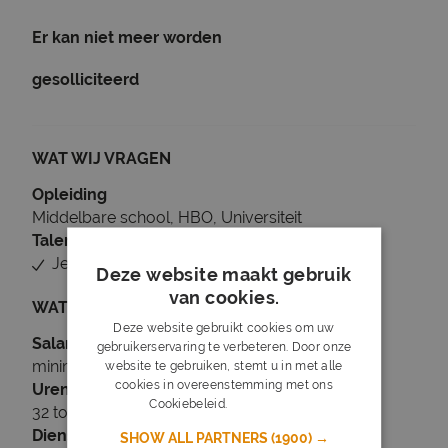
Er kan niet meer worden
gesolliciteerd
WAT WIJ VRAGEN
Opleiding
Middelbare school, HBO, Universiteit
Talen
Je beheerst Nederlands
Deze website maakt gebruik
van cookies.
WAT WIJ BIEDEN
Deze website gebruikt cookies om uw
Salaris
gebruikerservaring te verbeteren. Door onze
minimaal € 28,31
website te gebruiken, stemt u in met alle
cookies in overeenstemming met ons
Uren
Cookiebeleid.
Lees verder
32 tot 36 uur per week
Dienstverband
SHOW ALL PARTNERS
(1900) →