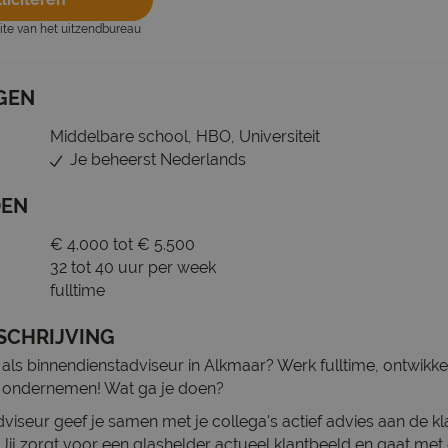
site van het uitzendbureau
GEN
Middelbare school, HBO, Universiteit
Je beheerst Nederlands
DEN
€ 4.000 tot € 5.500
32 tot 40 uur per week
fulltime
SCHRIJVING
als binnendienstadviseur in Alkmaar? Werk fulltime, ontwikkel
s ondernemen! Wat ga je doen?
viseur geef je samen met je collega's actief advies aan de kl
. Jij zorgt voor een glashelder actueel klantbeeld en gaat met 