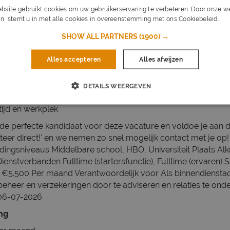
n sfeer waar ideeën welkom zijn.
bsite gebruikt cookies om uw gebruikerservaring te verbeteren. Door onze we
n, stemt u in met alle cookies in overeenstemming met ons Cookiebeleid.
Lee
SHOW ALL PARTNERS
(1900) →
erk- en denkniveau
men en Zakelijke Verzekeringen (Schade en Particulier) dipl
Alles accepteren
Alles afwijzen
speelt in op situaties
 structureel op
 en signaleert kansen
DETAILS WEERGEVEN
ig en vast in administratieve systemen
tijd en werkplek
ij de perfecte kandidaat voor deze vacature en voldoe je aan d
iteer direct!' en we nemen zo snel mogelijk contact met je op!
dingsniveaus Middelbare school, HBO, Universiteit Plaats A
ienstverbanden Fulltime (startersfunctie), Fulltime (ervaren) Sa
€5.500 Per maand Verantwoordelijk voor Als binnendienstad
obeheer en verzekeringen door te adviseren en relaties te on
06-07-2026
ing