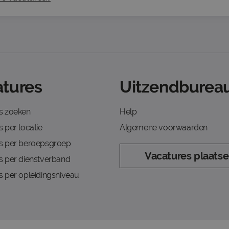
tures
Uitzendbureau
s zoeken
Help
 per locatie
Algemene voorwaarden
s per beroepsgroep
Vacatures plaats
s per dienstverband
s per opleidingsniveau