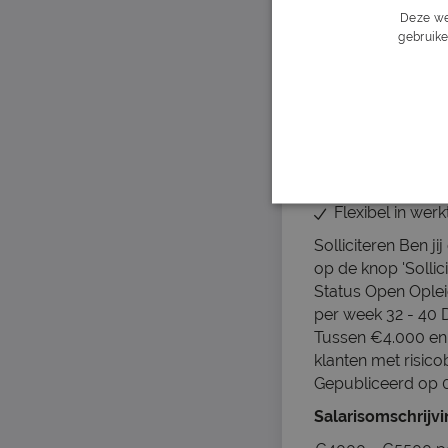
Werk in een ope
Deze we
gebruike
Wat wij vragen
Minimaal hbo w
WFT basis, Inko
Klantgericht en 
Lost problemen
Toont initiatief
Werkt nauwkeur
Flexibel in werk
Solliciteren Ben j
op de knop 'Sollic
Status
Open Oplei
per week 32 - 40 D
Tussen €4.000 en 
klanten met risic
Gepubliceerd op 
Salarisomschrijv