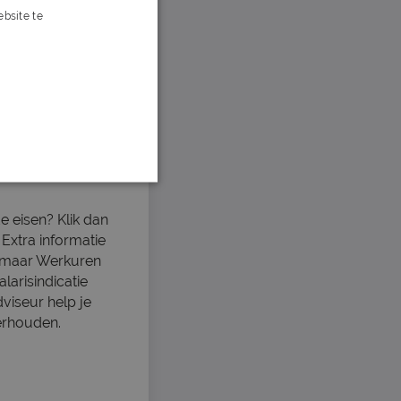
bsite te
s verder
oma's
e eisen? Klik dan
 Extra informatie
lkmaar Werkuren
larisindicatie
viseur help je
derhouden.