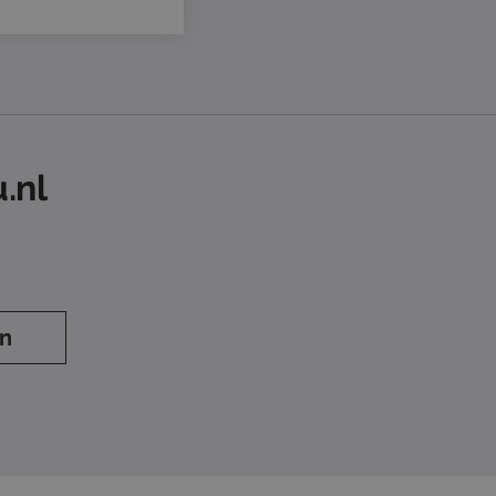
.nl
en