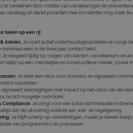
's te verkleinen door middel van verzekeringen en preventiev
er dan vandaag en denkt proactief mee om klanten nog meer te
e taken op een rij:
& Advies:
Je voert actief onderhoudsgesprekken en zorgt dat
le minimaal eens in de twee jaar contact hebt.
:
Je reageert tijdig op vragen van klanten, verzekeraars en
 altijd op een vriendelijke en constructieve manier, zowel 
kansen:
Je hebt een neus voor business en signaleert comme
zet in resultaten.
 signaleert bedreigingen met impact op het risico van de kla
ra ze zich mogelijk voordoen.
& Compliance:
Je zorgt voor een juiste administratie in dive
 altijd dat de uitvoering voldoet aan wet- en regelgeving.
ring:
Je blijft scherp op verbeteringen, maakt je ideeën besp
ealisatie van programma's en processen.