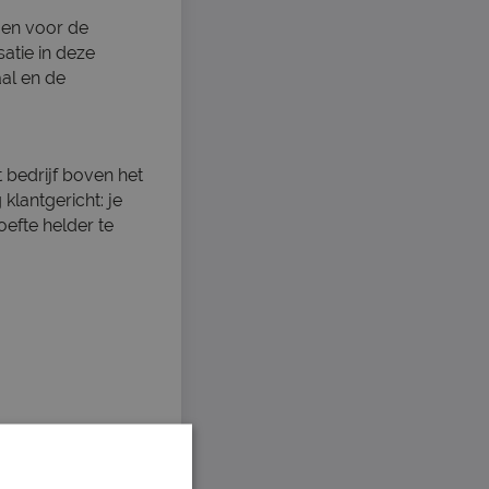
ngen voor de
atie in deze
aal en de
t bedrijf boven het
klantgericht: je
efte helder te