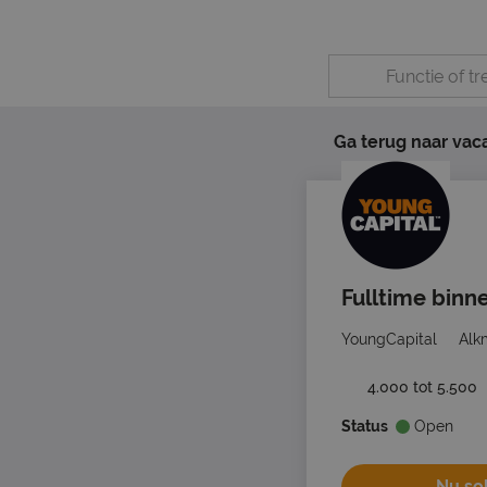
Ga terug naar vac
Fulltime binn
YoungCapital
Alk
4.000 tot 5.500
Status
Open
Nu sol