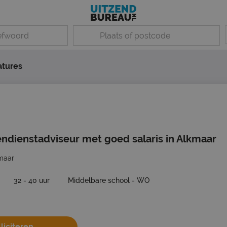
atures
endienstadviseur met goed salaris in Alkmaar
maar
32 - 40 uur
Middelbare school - WO
liciteren