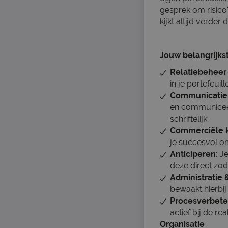
gesprek om risico
kijkt altijd verd
Jouw belangrijkst
Relatiebeheer 
in je portefeuil
Communicatie
en communiceert
schriftelijk.
Commerciële 
je succesvol om
Anticiperen:
Je
deze direct zod
Administratie 
bewaakt hierbij
Procesverbete
actief bij de r
Organisatie