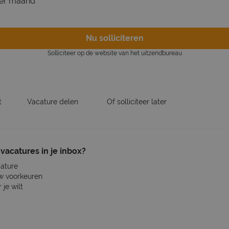
er maand
Nu solliciteren
Solliciteer op de website van het uitzendbureau
t
Vacature delen
Of solliciteer later
vacatures in je inbox?
cature
w voorkeuren
je wilt