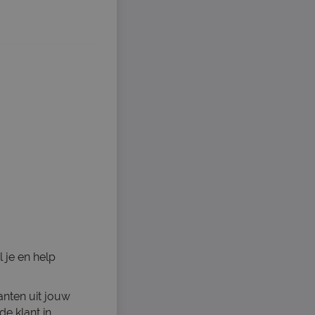
 je en help
anten uit jouw
de klant in