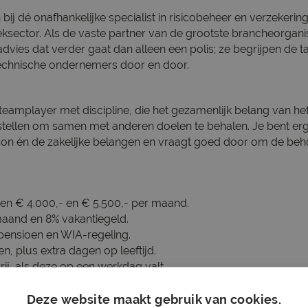
bij dé onafhankelijke specialist in risicobeheer en verzekeri
ksector. Als de vaste partner van de grootste brancheorganis
advies dat verder gaat dan alleen een polis; ze begrijpen de t
echnische ondernemers door en door.
 teamplayer met discipline, die het gezamenlijk belang van he
stellen om samen met anderen doelen te behalen. Je bent erg 
soon én de zakelijke belangen en vraagt goed door om de beho
sen € 4.000,- en € 5.500,- per maand.
maand en 8% vakantiegeld.
pensioen en WIA-regeling.
n, plus extra dagen op leeftijd.
rij, als deze op een werkdag valt.
oeding.
or persoonlijke en professionele groei.
Deze website maakt gebruik van cookies.