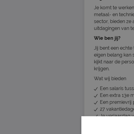
Je komt te werken 
metaal- en technie
sector, bieden ze 
uitdagingen van t
Wie ben jij?
Jij bent een echte
eigen belang kan 
kijkt naar de per
krijgen.
Wat wij bieden
Een salaris tus
Een extra 13e 
Een premievrij 
27 vakantiedage
Je verjaardag v
Thuiswerkverg
Volop ruimte vo