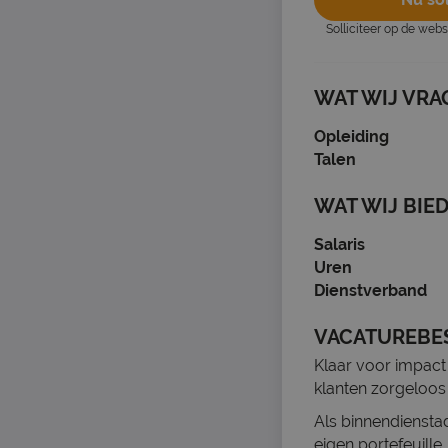
Solliciteer op de web
WAT WIJ VRA
Opleiding
Talen
WAT WIJ BIE
Salaris
Uren
Dienstverband
VACATUREBE
Klaar voor impact 
klanten zorgeloo
Als binnendienstad
eigen portefeuille