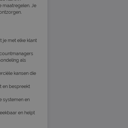
e maatregelen. Je
 ontzorgen.
 je met elke klant
 accountmanagers
mondeling als
rciële kansen die
nt en bespreekt
rse systemen en
reekbaar en helpt