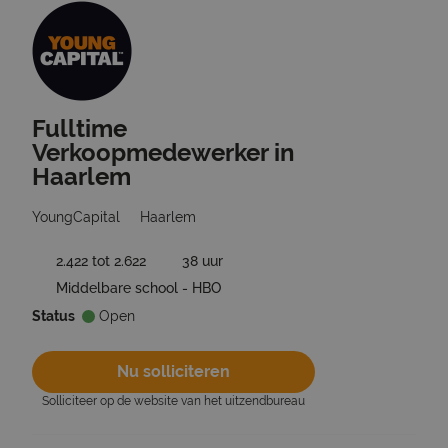
Fulltime
Ga terug naar vacatures
Verkoopmedewerker in
Haarlem
YoungCapital
Haarlem
2.422 tot 2.622
38 uur
Middelbare school - HBO
Status
Open
Nu solliciteren
Solliciteer op de website van het uitzendbureau