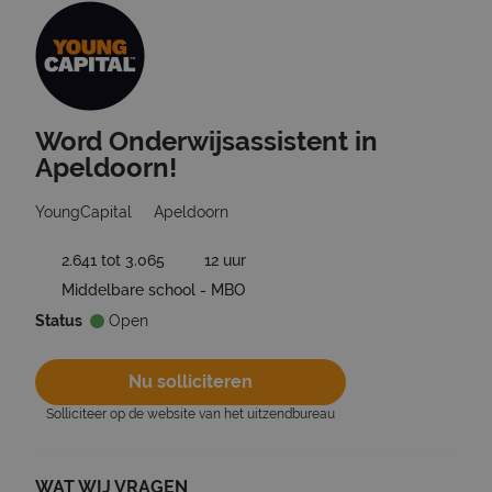
Word Onderwijsassistent in
Ga terug naar vacatures
Apeldoorn!
YoungCapital
Apeldoorn
2.641 tot 3.065
12 uur
Middelbare school - MBO
Status
Open
Nu solliciteren
Solliciteer op de website van het uitzendbureau
WAT WIJ VRAGEN