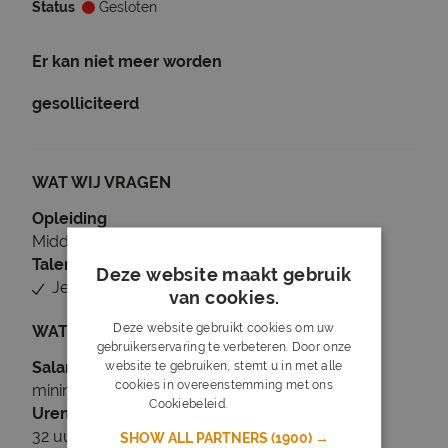
Status
Gesloten
Er kan niet meer worden
gesolliciteerd
WAT WIJ VRAGEN
Opleiding
Middelbare school, MBO, HBO
Talen
Deze website maakt gebruik
Je beheerst Nederlands
van cookies.
Deze website gebruikt cookies om uw
WAT WIJ BIEDEN
gebruikerservaring te verbeteren. Door onze
Salaris
website te gebruiken, stemt u in met alle
cookies in overeenstemming met ons
minimaal € 14,89
Cookiebeleid.
Lees verder
Uren
32 uur per week
SHOW ALL PARTNERS
(1900) →