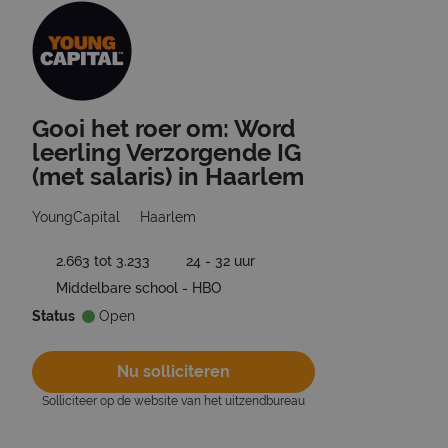
Gooi het roer om: Word
Ga terug naar vacatures
leerling Verzorgende IG
(met salaris) in Haarlem
YoungCapital
Haarlem
2.663 tot 3.233
24 - 32 uur
Middelbare school - HBO
Status
Open
Nu solliciteren
Solliciteer op de website van het uitzendbureau