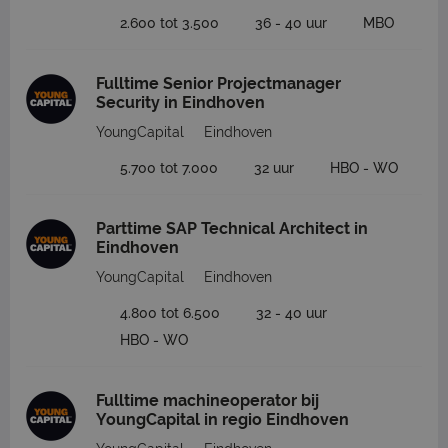
2.600 tot 3.500
36 - 40 uur
MBO
Fulltime Senior Projectmanager
Security in Eindhoven
YoungCapital
Eindhoven
5.700 tot 7.000
32 uur
HBO - WO
Parttime SAP Technical Architect in
Eindhoven
YoungCapital
Eindhoven
4.800 tot 6.500
32 - 40 uur
HBO - WO
Fulltime machineoperator bij
YoungCapital in regio Eindhoven