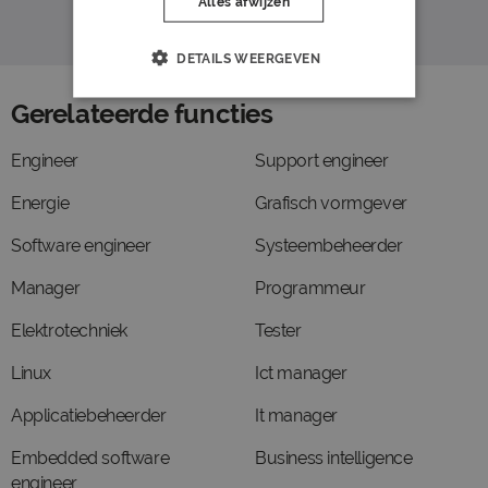
Alles afwijzen
DETAILS WEERGEVEN
Gerelateerde functies
Engineer
Support engineer
Energie
Grafisch vormgever
Software engineer
Systeembeheerder
Manager
Programmeur
Elektrotechniek
Tester
Linux
Ict manager
Applicatiebeheerder
It manager
Embedded software
Business intelligence
engineer