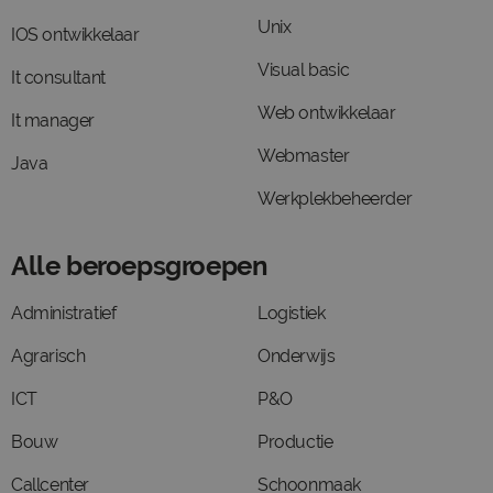
Unix
IOS ontwikkelaar
Visual basic
It consultant
Web ontwikkelaar
It manager
Webmaster
Java
Werkplekbeheerder
Alle beroepsgroepen
Administratief
Logistiek
Agrarisch
Onderwijs
ICT
P&O
Bouw
Productie
Callcenter
Schoonmaak