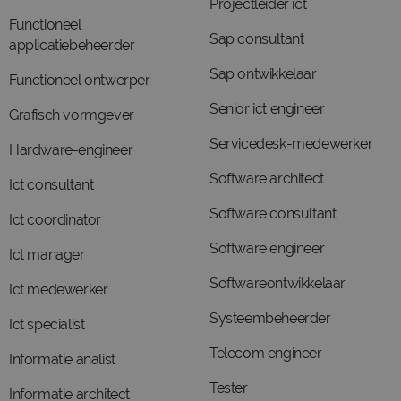
Projectleider ict
Functioneel
Sap consultant
applicatiebeheerder
Sap ontwikkelaar
Functioneel ontwerper
Senior ict engineer
Grafisch vormgever
Servicedesk-medewerker
Hardware-engineer
Software architect
Ict consultant
Software consultant
Ict coordinator
Software engineer
Ict manager
Softwareontwikkelaar
Ict medewerker
Systeembeheerder
Ict specialist
Telecom engineer
Informatie analist
Tester
Informatie architect