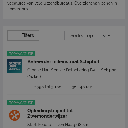
vacatures van vele uitzendbureaus.
Overzicht van banen in
Leiderdorp
.
Filters
TOPVACATURE
Beheerder milieustraat Schiphol
Groene Hart Service Detachering BV
Schiphol
(24 km)
2.750 tot 3.100
32 - 40 uur
TOPVACATURE
Opleidingstraject tot
Zwemonderwijzer
Start People
Den Haag
(18 km)