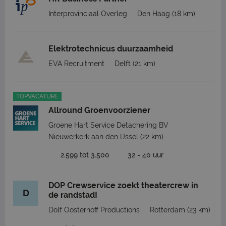
Interprovinciaal Overleg
Den Haag
(18 km)
Elektrotechnicus duurzaamheid
EVA Recruitment
Delft
(21 km)
TOPVACATURE
Allround Groenvoorziener
Groene Hart Service Detachering BV
Nieuwerkerk aan den IJssel
(22 km)
2.599 tot 3.500
32 - 40 uur
DOP Crewservice zoekt theatercrew in
D
de randstad!
Dolf Oosterhoff Productions
Rotterdam
(23 km)