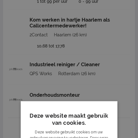
1 tot 99 per uur
0 - 99 uur
Kom werken in hartje Haarlem als
Callcentermedewerker!
2Contact
Haarlem
(26 km)
10,68 tot 17,78
Industrieel reiniger / Cleaner
QPS Works
Rotterdam
(26 km)
Onderhoudsmonteur
QPS Works
Rotterdam
(26 km)
Deze website maakt gebruik
van cookies.
1
2
3
Volgende >
Deze website gebruikt cookies om uw
gebruikerservaring te verbeteren. Door onze