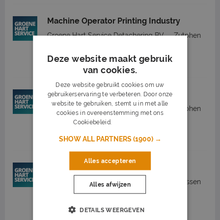
Machine Operator Printing Industry
Groene Hart Service Detachering BV
Zutphen
(13 km)
Deze website maakt gebruik
2.600 tot 3.002
32 - 40 uur
van cookies.
Deze website gebruikt cookies om uw
Offsetdrukker
gebruikerservaring te verbeteren. Door onze
website te gebruiken, stemt u in met alle
Groene Hart Service Detachering BV
Zutphen
cookies in overeenstemming met ons
(13 km)
Cookiebeleid.
Lees verder
2.868 tot 3.770
32 - 40 uur
SHOW ALL PARTNERS
(1900) →
Alles accepteren
Lijnoperator kunststoffen
Groene Hart Service Detachering BV
Vaassen
Alles afwijzen
(14 km)
DETAILS WEERGEVEN
2.600 tot 3.100
32 - 40 uur