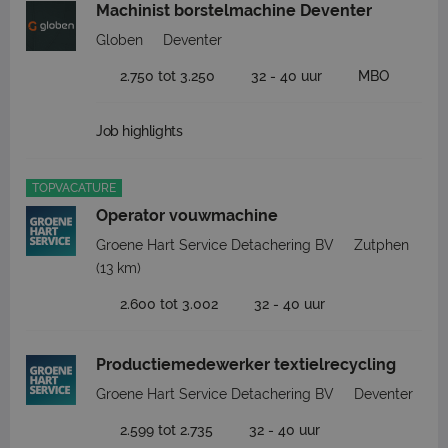
Machinist borstelmachine Deventer
Globen
Deventer
2.750 tot 3.250
32 - 40 uur
MBO
Job highlights
TOPVACATURE
Operator vouwmachine
Groene Hart Service Detachering BV
Zutphen
(13 km)
2.600 tot 3.002
32 - 40 uur
Productiemedewerker textielrecycling
Groene Hart Service Detachering BV
Deventer
2.599 tot 2.735
32 - 40 uur