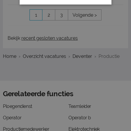
1
2
3
Volgende >
Bekijk
recent gesloten vacatures
Home
Overzicht vacatures
Deventer
Productie
Gerelateerde functies
Ploegendienst
Teamleider
Operator
Operator b
Productiemedewerker
Elektrotechniek