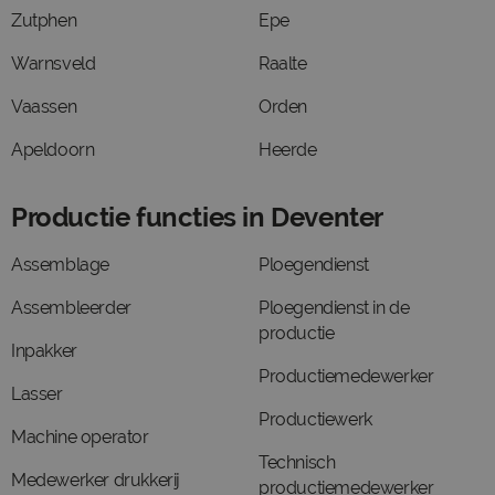
Zutphen
Epe
Warnsveld
Raalte
Vaassen
Orden
Apeldoorn
Heerde
Productie functies in Deventer
Assemblage
Ploegendienst
Assembleerder
Ploegendienst in de
productie
Inpakker
Productiemedewerker
Lasser
Productiewerk
Machine operator
Technisch
Medewerker drukkerij
productiemedewerker