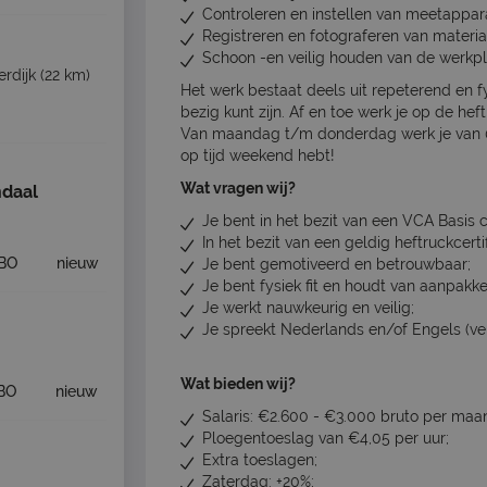
Controleren en instellen van meetappara
Registreren en fotograferen van materia
Schoon -en veilig houden van de werkpl
rdijk
(22 km)
Het werk bestaat deels uit repeterend en 
bezig kunt zijn. Af en toe werk je op de h
Van maandag t/m donderdag werk je van 07.
op tijd weekend hebt!
Wat vragen wij?
daal
Je bent in het bezit van een VCA Basis ce
In het bezit van een geldig heftruckcertif
BO
nieuw
Je bent gemotiveerd en betrouwbaar;
Je bent fysiek fit en houdt van aanpakke
Je werkt nauwkeurig en veilig;
Je spreekt Nederlands en/of Engels (verei
Wat bieden wij?
BO
nieuw
Salaris: €2.600 - €3.000 bruto per maand 
Ploegentoeslag van €4,05 per uur;
Extra toeslagen;
Zaterdag: +20%;