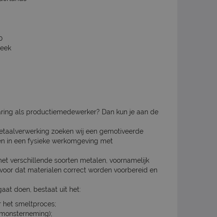
0
week
varing als productiemedewerker? Dan kun je aan de
 metaalverwerking zoeken wij een gemotiveerde
en in een fysieke werkomgeving met
t verschillende soorten metalen, voornamelijk
voor dat materialen correct worden voorbereid en
at doen, bestaat uit het:
 het smeltproces;
(monsterneming);