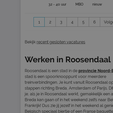
32 - 40 uur
MBO
nieuw
1
2
3
4
5
6
Volg
Bekijk
recent gesloten vacatures
Werken in Roosendaal
Roosendaal is een stad in de
provincie Noord-
stad is een spoorknooppunt voor meerdere
treinverbindingen. Je kunt vanuit Roosendaal op
stappen richting Breda, Amsterdam of Parijs. Di
je, als je in Roosendaal werkt, gemakkelijk een
Breda kan gaan of in het weekend zelfs naar Bel
Frankrijk! Dus zie jij jezelf in het weekend al ge
Belgisch speciaal biertje of een Franse baguett