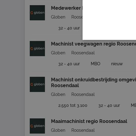
Medewerker bosmaaier regio Roose
Globen
Roosendaal
32 - 40 uur
MBO
nieuw
Machinist veegwagen regio Roosen
Globen
Roosendaal
32 - 40 uur
MBO
nieuw
Machinist onkruidbestrijding omgev
Roosendaal
Globen
Roosendaal
2.550 tot 3.100
32 - 40 uur
M
Maaimachinist regio Roosendaal
Globen
Roosendaal