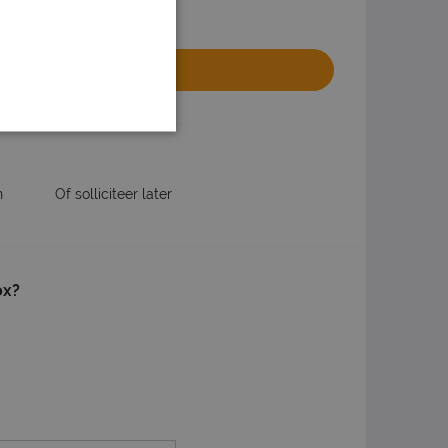
olliciteren
website van het uitzendbureau
n
Of solliciteer later
ox?