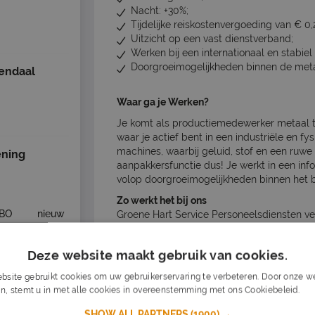
Nacht: +30%;
Tijdelijke reiskostenvergoeding van € 0,
Uitzicht op een vast dienstverband;
Werken bij een internationaal en stabiel 
Doorgroeimogelijkheden binnen de meta
endaal
Waar ga je Werken?
Je komt als productiemedewerker metaal te
waar je actief bent in een industriële en 
machines, waarbij geluid, stof en een ruwe
ning
aanpakkersfunctie dus! Je werkt in een info
volop doorgroeimogelijkheden binnen het be
Zo werkt het bij ons
BO
nieuw
Groene Hart Service Personeelsdiensten ve
bij het bedrijf waar je aan het werk gaat. A
betrouwbaarheid. Je ontvangt wekelijks je s
sendaal
Deze website maakt gebruik van cookies.
bij onze planners. Regelmatig evalueren we
belangrijke rol speelt!
bsite gebruikt cookies om uw gebruikerservaring te verbeteren. Door onze we
n, stemt u in met alle cookies in overeenstemming met ons Cookiebeleid.
Lee
Salarisomschrijving
BO
nieuw
€ 2.600 - € 3.000 per maand
SHOW ALL PARTNERS
(1900) →