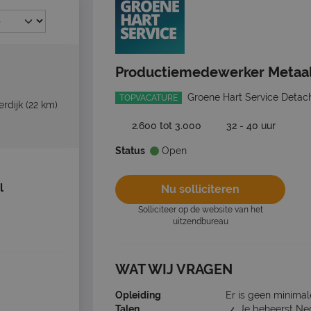
Productiemedewerker Metaa
Groene Hart Service Detac
TOPVACATURE
rdijk
(22 km)
2.600 tot 3.000
32 - 40 uur
Status
Open
l
Nu solliciteren
Solliciteer op de website van het
uitzendbureau
WAT WIJ VRAGEN
Opleiding
Er is geen minimal
Talen
Je beheerst Ne