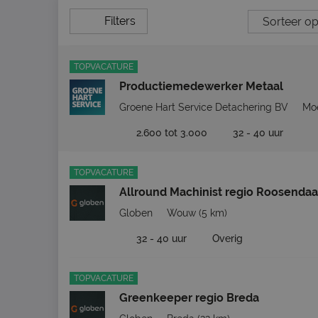
Filters
TOPVACATURE
Productiemedewerker Metaal
Groene Hart Service Detachering BV
Moe
2.600 tot 3.000
32 - 40 uur
TOPVACATURE
Allround Machinist regio Roosendaa
Globen
Wouw
(5 km)
32 - 40 uur
Overig
TOPVACATURE
Greenkeeper regio Breda