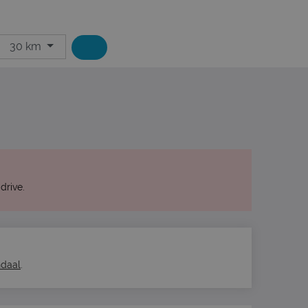
30 km
drive.
ndaal
.