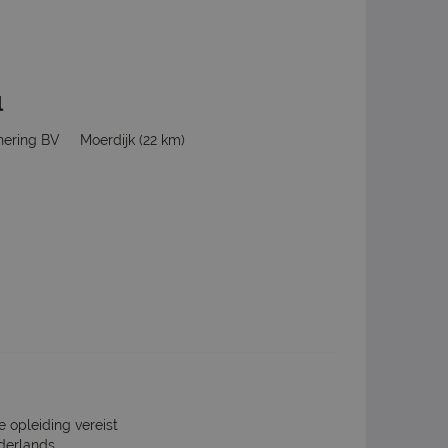
l
hering BV
Moerdijk
(22 km)
e opleiding vereist
derlands