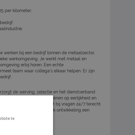
25 per kilometer;
bedrijf;
alindustrie.
 werken bij een bedrijf binnen de metaalsector,
fysieke werkomgeving. Je werkt met metaal en
 omgeving erbij horen. Een echte
rmeel team waar collega's elkaar helpen. Er zijn
drijf.
rzorgt de werving, selectie en het dienstverband
ls je werkt bij GHS kun je rekenen op eerlijkheid en
alaris en loonstrook en kunt bij vragen 24/7 terecht
 je werk met jou waarbij ook ontwikkeling een
bsite te
s verder