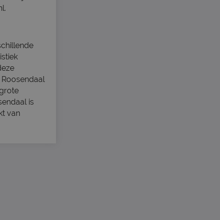
l.
chillende
istiek
deze
in Roosendaal
grote
endaal is
kt van