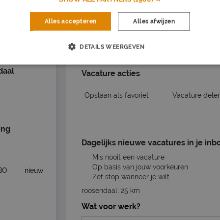
ndaal
Alles accepteren
Alles afwijzen
Nu s
DETAILS WEERGEVEN
Solliciteer op de 
daal
Vacature acties
Opslaan als favoriet
Vacature dele
ing
Dagelijks nieuwe vacatures in je inb
Mis nooit een vacature
Op basis van jouw voorkeuren
BO
nieuw
Zet stop wanneer je wilt
roosendaal, 25 km
Wat voor werk?