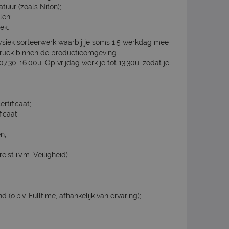
tuur (zoals Niton);
len;
ek.
fysiek sorteerwerk waarbij je soms 1,5 werkdag mee
eftruck binnen de productieomgeving.
30-16.00u. Op vrijdag werk je tot 13.30u, zodat je
rtificaat;
icaat;
n;
st i.v.m. Veiligheid).
(o.b.v. Fulltime, afhankelijk van ervaring);