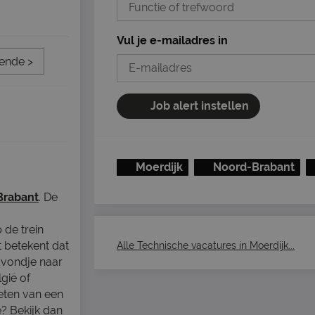
Vul je e-mailadres in
ende >
Job alert instellen
Moerdijk
Noord-Brabant
Brabant
. De
 de trein
t betekent dat
Alle Technische vacatures in Moerdijk...
 avondje naar
gië of
nieten van een
e? Bekijk dan