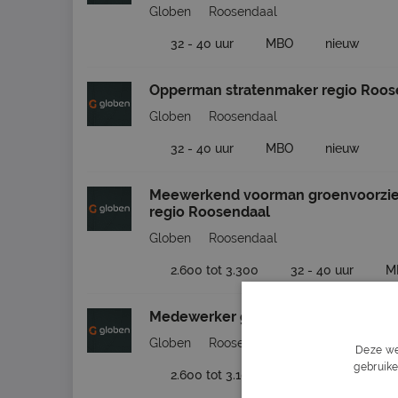
Globen
Roosendaal
32 - 40 uur
MBO
nieuw
Opperman stratenmaker regio Roos
Globen
Roosendaal
32 - 40 uur
MBO
nieuw
Meewerkend voorman groenvoorzie
regio Roosendaal
Globen
Roosendaal
2.600 tot 3.300
32 - 40 uur
M
Medewerker groenvoorziening Roo
Globen
Roosendaal
Deze we
gebruike
2.600 tot 3.100
32 - 40 uur
M