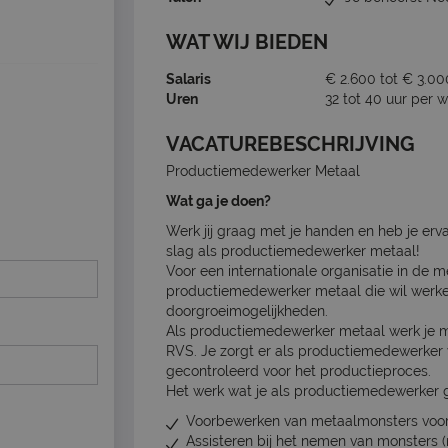
WAT WIJ BIEDEN
Salaris
€ 2.600 tot € 3.00
Uren
32 tot 40 uur per 
VACATUREBESCHRIJVING
Productiemedewerker Metaal
Wat ga je doen?
Werk jij graag met je handen en heb je er
slag als productiemedewerker metaal!
Voor een internationale organisatie in de
productiemedewerker metaal die wil werk
doorgroeimogelijkheden.
Als productiemedewerker metaal werk je me
RVS. Je zorgt er als productiemedewerker 
gecontroleerd voor het productieproces.
Het werk wat je als productiemedewerker ga
Voorbewerken van metaalmonsters voor
Assisteren bij het nemen van monsters 