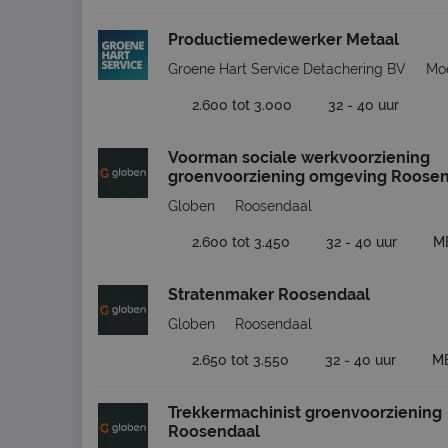
Productiemedewerker Metaal
Groene Hart Service Detachering BV
Moe
2.600 tot 3.000
32 - 40 uur
Voorman sociale werkvoorziening
groenvoorziening omgeving Roosen
Globen
Roosendaal
2.600 tot 3.450
32 - 40 uur
M
Stratenmaker Roosendaal
Globen
Roosendaal
2.650 tot 3.550
32 - 40 uur
M
Trekkermachinist groenvoorziening
Roosendaal