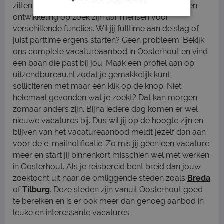
zitten in deze stad veel bedrijven die door groei en
ontwikkeling op zoek zijn aar mensen voor
verschillende functies. Wil jij fulltime aan de slag of
juist parttime ergens starten? Geen probleem. Bekijk
ons complete vacatureaanbod in Oosterhout en vind
een baan die past bij jou. Maak een profiel aan op
uitzendbureau.nl zodat je gemakkelijk kunt
solliciteren met maar één klik op de knop. Niet
helemaal gevonden wat je zoekt? Dat kan morgen
zomaar anders zijn. Bijna iedere dag komen er wel
nieuwe vacatures bij. Dus wil jij op de hoogte zijn en
blijven van het vacatureaanbod meldt jezelf dan aan
voor de e-mailnotificatie. Zo mis jij geen een vacature
meer en start jij binnenkort misschien wel met werken
in Oosterhout. Als je reisbereid bent breid dan jouw
zoektocht uit naar de omliggende steden zoals
Breda
of
Tilburg
. Deze steden zijn vanuit Oosterhout goed
te bereiken en is er ook meer dan genoeg aanbod in
leuke en interessante vacatures.