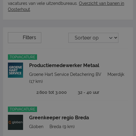
vacatures van vele uitzendbureaus.
Overzicht van banen in
Oosterhout
.
Filters
TOPVACATURE
Productiemedewerker Metaal
Groene Hart Service Detachering BV
Moerdijk
(17 km)
2.600 tot 3.000
32 - 40 uur
TOPVACATURE
Greenkeeper regio Breda
Globen
Breda
(9 km)