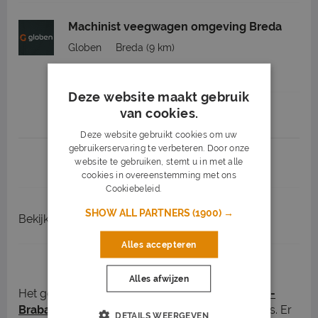
Machinist veegwagen omgeving Breda
Globen
Breda
(9 km)
32 - 40 uur
MBO
Deze website maakt gebruik
van cookies.
Job highlights
Deze website gebruikt cookies om uw
gebruikerservaring te verbeteren. Door onze
1
2
3
Volgende >
website te gebruiken, stemt u in met alle
cookies in overeenstemming met ons
Cookiebeleid.
Lees verder
SHOW ALL PARTNERS
(1900) →
Bekijk
recent gesloten vacatures
Alles accepteren
Vacatures in Oosterhout
Alles afwijzen
Het gezellige Oosterhout, in de
provincie Noord-
Brabant
, heeft meerdere openstaande vacatures. Er
DETAILS WEERGEVEN