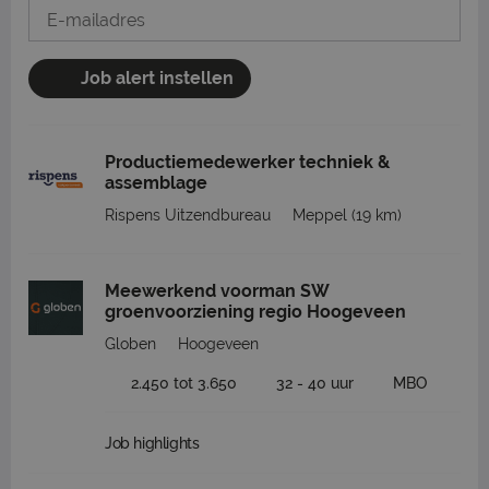
Job alert instellen
Productiemedewerker techniek &
assemblage
Rispens Uitzendbureau
Meppel
(19 km)
Meewerkend voorman SW
groenvoorziening regio Hoogeveen
Globen
Hoogeveen
2.450 tot 3.650
32 - 40 uur
MBO
Job highlights