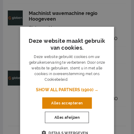
Machinist wavemachine regio
Hoogeveen
Globen
Hoogeveen
2.550 tot 3.300
32 - 40 uur
MBO
Deze website maakt gebruik
van cookies.
Job highlights
Deze website gebruikt cookies om uw
gebruikerservaring te verbeteren. Door onze
website te gebruiken, stemt u in met alle
Machinist mobiele kraan regio
cookies in overeenstemming met ons
Hoogeveen
Cookiebeleid.
Lees verder
Globen
Hoogeveen
SHOW ALL PARTNERS
(1900) →
2.600 tot 3.600
32 - 40 uur
MBO
Alles accepteren
Job highlights
Alles afwijzen
DETAILS WEERGEVEN