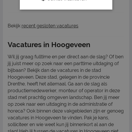
1
2
3
Volgende >
Bekijk
recent gesloten vacatures
Vacatures in Hoogeveen
Wil jij graag fulltime en per direct aan de slag? Of ben
jij juist meer op zoek naar een parttime uitdaging of
bijbaan? Bekijk dan de vacatures in de stad
Hoogeveen. Deze stad, gelegen in de provincie
Drenthe, heeft het allemaal. Ga aan de slag als
productiemedewerker, monteur of operator in deze
stad met prachtig omgeven landschap. Ben jij meer
op zoek naar een uitdaging in de administratie of
horeca? Ook binnen deze vakgebieden zijn er genoeg
vacatures in Hoogeveen te vinden. Pak je kans,
solliciteer en wie weet kun jij binnenkort al aan de
slag! Heb jij tussen de vacatures in Hoogeveen niet