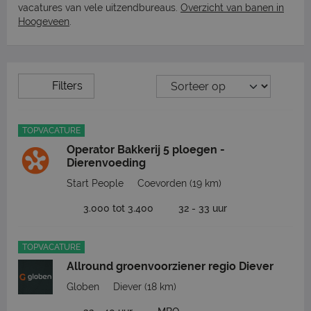
vacatures van vele uitzendbureaus.
Overzicht van banen in
Hoogeveen
.
Filters
TOPVACATURE
Operator Bakkerij 5 ploegen -
Dierenvoeding
Start People
Coevorden
(19 km)
3.000 tot 3.400
32 - 33 uur
TOPVACATURE
Allround groenvoorziener regio Diever
Globen
Diever
(18 km)