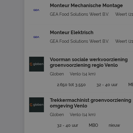
Monteur Mechanische Montage
GEA Food Solutions Weert B.V.
Weert
(2
Monteur Elektrisch
GEA Food Solutions Weert B.V.
Weert
(2
Voorman sociale werkvoorziening
groenvoorziening regio Venlo
Globen
Venlo
(14 km)
2.650 tot 3.550
32 - 40 uur
M
Trekkermachinist groenvoorziening
omgeving Venlo
Globen
Venlo
(14 km)
32 - 40 uur
MBO
nieuw