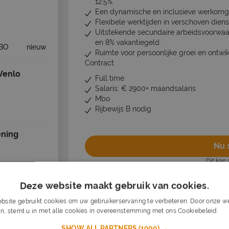
12,5%.
Een dynamische en inclusieve werkomg
Flexibele werktijden in verschoven dien
Uitstekende secundaire arbeidsvoorwaa
en 8% vakantiegeld.
BO
nieuw
Ruimte voor persoonlijke groei en ontwi
Contract
Venlo
Full time
Salaris: € 2900+ maandsalaris
Mbo
Rijbewijs B nodig
ning
Nu s
Dit kan 
Deze website maakt gebruik van cookies.
Vacature acties
bsite gebruikt cookies om uw gebruikerservaring te verbeteren. Door onze we
Opslaan als favoriet
Vacature dele
n, stemt u in met alle cookies in overeenstemming met ons Cookiebeleid.
Lee
SHOW ALL PARTNERS
(1900) →