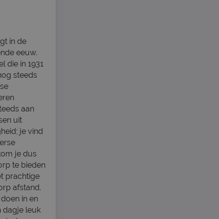
gt in de
ende eeuw.
 die in 1931
nog steeds
rse
eren
teeds aan
en uit
heid; je vind
verse
tkom je dus
dorp te bieden
t prachtige
rp afstand.
 doen in en
 dagje leuk