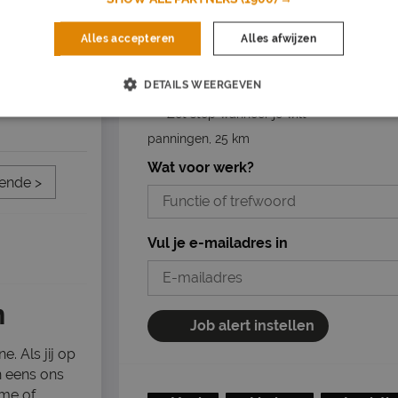
Alles accepteren
Alles afwijzen
Dagelijks nieuwe vacatures in je inb
enlo
Mis nooit een vacature
DETAILS WEERGEVEN
Op basis van jouw voorkeuren
Zet stop wanneer je wilt
panningen, 25 km
Wat voor werk?
ende >
Vul je e-mailadres in
n
Job alert instellen
. Als jij op
n eens ons
ime of