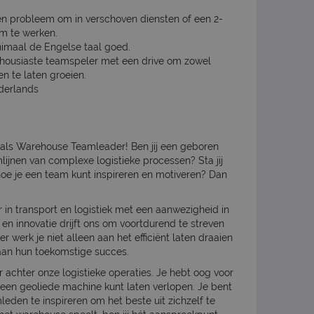
en probleem om in verschoven diensten of een 2-
m te werken.
nimaal de Engelse taal goed.
thousiaste teamspeler met een drive om zowel
en te laten groeien.
derlands
 als Warehouse Teamleader! Ben jij een geboren
lijnen van complexe logistieke processen? Sta jij
 hoe je een team kunt inspireren en motiveren? Dan
 in transport en logistiek met een aanwezigheid in
en innovatie drijft ons om voortdurend te streven
werk je niet alleen aan het efficiënt laten draaien
aan hun toekomstige succes.
achter onze logistieke operaties. Je hebt oog voor
 een geoliede machine kunt laten verlopen. Je bent
eden te inspireren om het beste uit zichzelf te