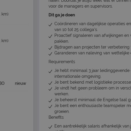
halen. Doordat je altijd weet wat er binnen
voor de managers en supervisors.
1 km)
Dit ga je doen
Coördineren van dagelijkse operaties e
van 10 tot 25 collega's.
Proactief signaleren van afwijkingen en
1 km)
pakken.
Bijdragen aan projecten ter verbetering
Garanderen van naleving van wettelijke e
Requirements
Je hebt minimaal 3 jaar leidinggevende e
internationale omgeving.
Je bent bekend met logistieke processen
BO
nieuw
Je vindt het geen probleem om in vers
werken.
Je beheerst minimaal de Engelse taal g
Je bent een enthousiaste teamspeler me
groeien.
Benefits
Een aantrekkelijk salaris afhankelijk v