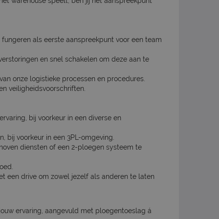
 het warehouse speelt, ben jij hét aanspreekpunt
n fungeren als eerste aanspreekpunt voor een team
 verstoringen en snel schakelen om deze aan te
 van onze logistieke processen en procedures.
n veiligheidsvoorschriften.
rvaring, bij voorkeur in een diverse en
, bij voorkeur in een 3PL-omgeving.
choven diensten of een 2-ploegen systeem te
oed.
t een drive om zowel jezelf als anderen te laten
an jouw ervaring, aangevuld met ploegentoeslag á