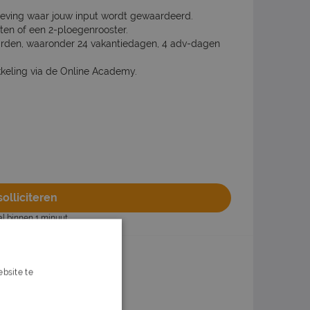
eving waar jouw input wordt gewaardeerd.
sten of een 2-ploegenrooster.
rden, waaronder 24 vakantiedagen, 4 adv-dagen
kkeling via de Online Academy.
olliciteren
al binnen 1 minuut
bsite te
n
Of solliciteer later
s verder