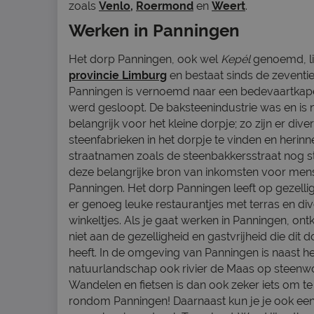
zoals
Venlo
,
Roermond
en
Weert
.
Werken in Panningen
Het dorp Panningen, ook wel
Kepél
genoemd, li
provincie Limburg
en bestaat sinds de zeventi
Panningen is vernoemd naar een bedevaartkapel
werd gesloopt. De baksteenindustrie was en is 
belangrijk voor het kleine dorpje; zo zijn er dive
steenfabrieken in het dorpje te vinden en herinn
straatnamen zoals de steenbakkersstraat nog s
deze belangrijke bron van inkomsten voor mens
Panningen. Het dorp Panningen leeft op gezellig
er genoeg leuke restaurantjes met terras en di
winkeltjes. Als je gaat werken in Panningen, on
niet aan de gezelligheid en gastvrijheid die dit 
heeft. In de omgeving van Panningen is naast he
natuurlandschap ook rivier de Maas op steenwo
Wandelen en fietsen is dan ook zeker iets om te
rondom Panningen! Daarnaast kun je je ook een