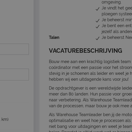
omgeving.
Je vindt het ge
ploegen systee
Je beheerst mi
Je bent een en
jezelf als ander
Talen
Je beheerst Ne
VACATUREBESCHRIJVING
Bouw mee aan een krachtig logistiek team
coördinator met een passie voor het stroom
stevig in je schoenen als leider en weet je
hebben wij een uitdagende kans voor jou!
De opdrachtgever is een wereldwijde leider
meer dan 80 landen. Hun passie voor groei 
naar verbetering. Als Warehouse Teamleader 
van de processen, maar bouw je ook mee 
Als Warehouse Teamleader ben jij de motor 
1 km)
optimalisatie en weet hoe je processen als
niet bang voor uitdagingen en weet je teaml