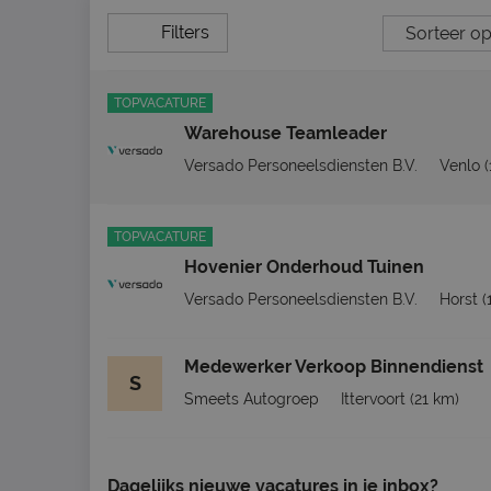
Filters
TOPVACATURE
Warehouse Teamleader
Versado Personeelsdiensten B.V.
Venlo
TOPVACATURE
Hovenier Onderhoud Tuinen
Versado Personeelsdiensten B.V.
Horst
(
Medewerker Verkoop Binnendienst
S
Smeets Autogroep
Ittervoort
(21 km)
Dagelijks nieuwe vacatures in je inbox?