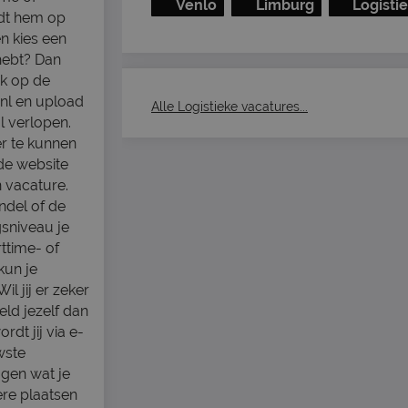
Venlo
Limburg
Logisti
indt hem op
n kies een
 hebt? Dan
uk op de
nl en upload
Alle Logistieke vacatures...
l verlopen.
er te kunnen
de website
n vacature.
andel of de
sniveau je
rttime- of
kun je
l jij er zeker
eld jezelf dan
dt jij via e-
wste
jgen wat je
ere plaatsen