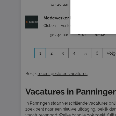
32 - 40 uur
MBO
nieuw
Medewerker bosbeheer omgeving V
Globen
Venlo
(14 km)
32 - 40 uur
MBO
nieuw
1
2
3
4
5
6
Volg
Bekijk
recent gesloten vacatures
Vacatures in Panninge
In Panningen staan verschillende vacatures online
zoek bent naar een nieuwe uitdaging, bekijk da
vacatureaanbod. Welke baan je ook zoekt; fullt