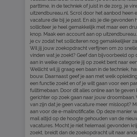
parttime, in de techniek of juist in de zorg, je v
uitzendbureau.nl. Scrol door het aanbod heen e
vacature die bij je past. En als je die gevonden
solliciteer je heel gemakkelijk met maar een dr
knop. Maak een account aan op uitzendbureau.
je cv zodat het solliciteren nog gemakkelijker za
Wil jij jouw zoekopdracht verfijnen om zo snell
vinden wat je zoekt? Geef dan bijvoorbeeld op 
aan in welke categorie jij op zoekt bent naar ee
Wellicht wil jij graag een baan in de techniek, h
bouw. Daarnaast geef je aan met welk opleiding
een functie zoekt en of je wilt gaan voor een pa
fulltimebaan. Door dit alles online aan te geven 
gerichter op zoek gaan naar jouw droombaan. Wi
van zijn dat je geen vacature meer misloopt? M
aan voor de e-mailnotificatie. Op deze manier wor
mail altijd op de hoogte gehouden van de nieu
vacatures. Mocht je niet helemaal gevonden kri
zoekt, breidt dan de zoekopdracht uit naar and