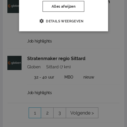
Trekkermachinist groenvoorziening in
Sittard
Alles afwijzen
Globen
Sittard
(7 km)
DETAILS WEERGEVEN
32 - 40 uur
MBO
nieuw
Job highlights
Stratenmaker regio Sittard
Globen
Sittard
(7 km)
32 - 40 uur
MBO
nieuw
Job highlights
1
2
3
Volgende >