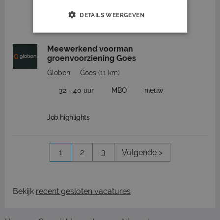
DETAILS WEERGEVEN
Job highlights
Meewerkend voorman
groenvoorziening Goes
Globen
Goes
(11 km)
32 - 40 uur
MBO
nieuw
Job highlights
1
2
3
Volgende >
Bekijk
recent gesloten vacatures