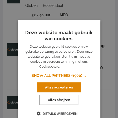
Globen
Roosendaal
32 - 40 uur
MBO
Job highlights
Deze website maakt gebruik
van cookies.
Machinist onkruidbestrijding omgeving
Deze website gebruikt cookies om uw
Roosendaal
gebruikerservaring te verbeteren. Door onze
website te gebruiken, stemt u in met alle
Globen
Roosendaal
cookies in overeenstemming met ons
Cookiebeleid.
Lees verder
2.550 tot 3.100
32 - 40 uur
MBO
SHOW ALL PARTNERS
(1900) →
Job highlights
Alles accepteren
Maaimachinist regio Roosendaal
Alles afwijzen
Globen
Roosendaal
DETAILS WEERGEVEN
32 - 40 uur
MBO