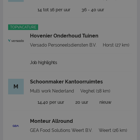
14 tot 16 per uur
36 - 40 uur
TOPVACATURE
Hovenier Onderhoud Tuinen
Versado Personeelsdiensten B.V.
Horst
(27 km)
Job highlights
Schoonmaker Kantoorruimtes
M
Multi work Nederland
Veghel
(18 km)
14,40 per uur
20 uur
nieuw
Monteur Allround
GEA Food Solutions Weert B.V.
Weert
(26 km)