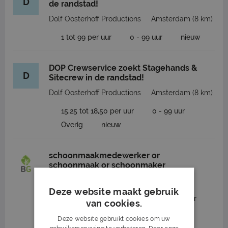
D
de randstad!
Dolf Oosterhoff Productions
Amsterdam
(8 km)
1 tot 99 per uur
0 - 99 uur
nieuw
DOP Crewservice zoekt Stagehands &
D
Sitecrew in de randstad!
Dolf Oosterhoff Productions
Amsterdam
(8 km)
15,25 tot 18,50 per uur
0 - 99 uur
Overig
nieuw
schoonmaakmedewerker or
schoonmaak or schoonmaker
Boen Groen B.V.
Amsterdam
(11 km)
Deze website maakt gebruik
15,52 tot 17,05 per maand
0 - 38 uur
van cookies.
Deze website gebruikt cookies om uw