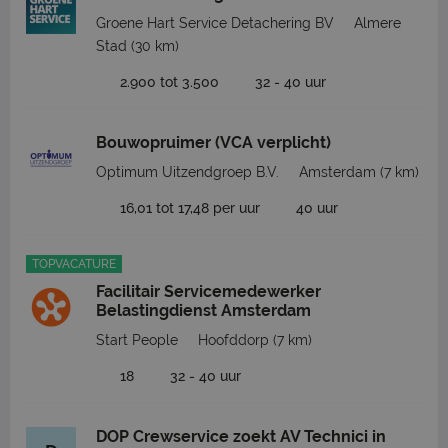
Groene Hart Service Detachering BV
Almere
Stad
(30 km)
2.900 tot 3.500
32 - 40 uur
Bouwopruimer (VCA verplicht)
Optimum Uitzendgroep B.V.
Amsterdam
(7 km)
16,01 tot 17,48 per uur
40 uur
TOPVACATURE
Facilitair Servicemedewerker
Belastingdienst Amsterdam
Start People
Hoofddorp
(7 km)
18
32 - 40 uur
DOP Crewservice zoekt AV Technici in