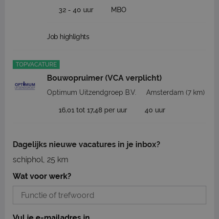
32 - 40 uur
MBO
Job highlights
TOPVACATURE
Bouwopruimer (VCA verplicht)
Optimum Uitzendgroep B.V.
Amsterdam
(7 km)
16,01 tot 17,48 per uur
40 uur
Dagelijks nieuwe vacatures in je inbox?
schiphol, 25 km
Wat voor werk?
Vul je e-mailadres in