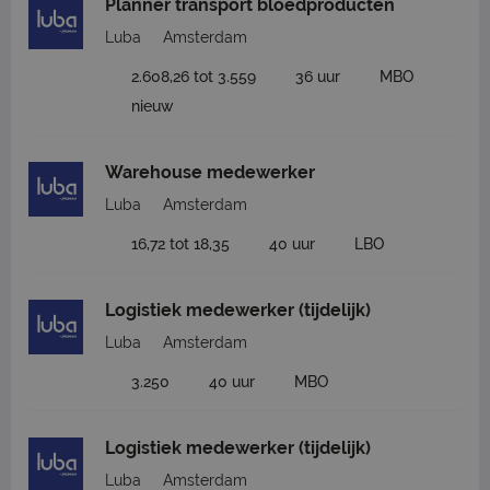
Planner transport bloedproducten
Luba
Amsterdam
2.608,26 tot 3.559
36 uur
MBO
nieuw
Warehouse medewerker
Luba
Amsterdam
16,72 tot 18,35
40 uur
LBO
Logistiek medewerker (tijdelijk)
Luba
Amsterdam
3.250
40 uur
MBO
Logistiek medewerker (tijdelijk)
Luba
Amsterdam