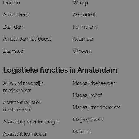
Diemen
Weesp
Amstelveen
Assendelft
Zaandam
Purmerend
Amsterdam-Zuidoost
Aalsmeer
Zaanstad
Uithoorn
Logistieke functies in Amsterdam
Allround magazijn
Magazijnbeheerder
medewerker
Magazijnchef
Assistent logistiek
Magazijnmedewerker
medewerker
Magazijnwerk
Assistent projectmanager
Matroos
Assistent teamleider