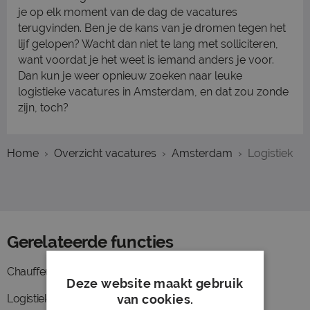
je op elk moment van de dag de vacatures
terugvinden. Ben je de kans van je dromen tegen het
lijf gelopen? Wacht dan niet te lang met solliciteren,
want voordat je het weet is iemand anders je voor.
Dan kun je weer opnieuw zoeken naar leuke
logistieke vacatures in Amsterdam, en dat zou zonde
zijn, toch?
Home
Overzicht vacatures
Amsterdam
Logistiek
Gerelateerde functies
Chauffeur
Voorraadbeheer
Deze website maakt gebruik
van cookies.
Logistiek medewerker
Koerier