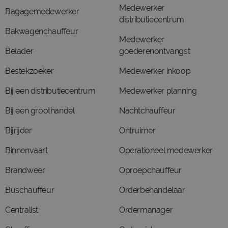
Medewerker
Bagagemedewerker
distributiecentrum
Bakwagenchauffeur
Medewerker
Belader
goederenontvangst
Bestekzoeker
Medewerker inkoop
Bij een distributiecentrum
Medewerker planning
Bij een groothandel
Nachtchauffeur
Bijrijder
Ontruimer
Binnenvaart
Operationeel medewerker
Brandweer
Oproepchauffeur
Buschauffeur
Orderbehandelaar
Centralist
Ordermanager