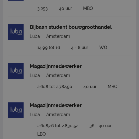
3.253
40 uur
MBO
Bijbaan student bouwgroothandel
Luba
Amsterdam
14,99 tot 16
4 - 8 uur
WO
Magazijnmedewerker
Luba
Amsterdam
2.608 tot 2.782,50
40 uur
MBO
Magazijnmedewerker
Luba
Amsterdam
2.608,26 tot 2.830,52
36 - 40 uur
LBO