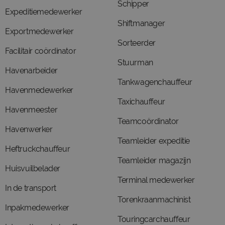
Schipper
Expeditiemedewerker
Shiftmanager
Exportmedewerker
Sorteerder
Facilitair coördinator
Stuurman
Havenarbeider
Tankwagenchauffeur
Havenmedewerker
Taxichauffeur
Havenmeester
Teamcoördinator
Havenwerker
Teamleider expeditie
Heftruckchauffeur
Teamleider magazijn
Huisvuilbelader
Terminal medewerker
In de transport
Torenkraanmachinist
Inpakmedewerker
Touringcarchauffeur