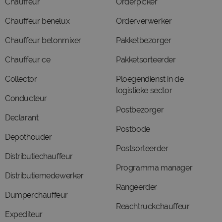
Chauffeur
Orderpicker
Chauffeur benelux
Orderverwerker
Chauffeur betonmixer
Pakketbezorger
Chauffeur ce
Pakketsorteerder
Collector
Ploegendienst in de
logistieke sector
Conducteur
Postbezorger
Declarant
Postbode
Depothouder
Postsorteerder
Distributiechauffeur
Programma manager
Distributiemedewerker
Rangeerder
Dumperchauffeur
Reachtruckchauffeur
Expediteur