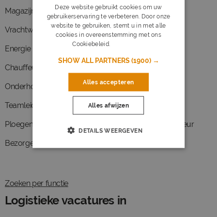
Deze website gebruikt cookies om uw
Magazijnmedewerker
Heftruckchauffeur
gebruikerservaring te verbeteren. Door onze
website te gebruiken, stemt u in met alle
Vrachtwagenchauffeur
Operator
cookies in overeenstemming met ons
Cookiebeleid.
Lees verder
Energie
Leidinggevende
SHOW ALL PARTNERS
(1900) →
Chauffeur ce
Brandweer
Alles accepteren
Onderhoud
Buschauffeur
Teamleider
Taxichauffeur
Alles afwijzen
Ploegendienst
Internationaal chauffeur
DETAILS WEERGEVEN
Bezorger
Binnenvaart
Zoeken per functie
Logistieke vacatures in