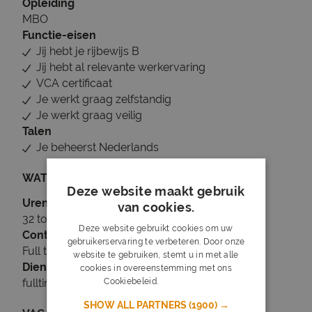
Opleiding
MBO
Functie-eisen
Jij hebt je rijbewijs B
Jij hebt al relevante werkervaring
VCA certificaat
Je werkt graag zelfstandig
Je werkt graag veilig
Talen
Je beheerst Nederlands
WAT WIJ BIEDEN
Deze website maakt gebruik
Uren
van cookies.
32 tot 40 uur per week
Deze website gebruikt cookies om uw
Contract
gebruikerservaring te verbeteren. Door onze
Full time, Rijbewijs B nodig
website te gebruiken, stemt u in met alle
Dienstverband
cookies in overeenstemming met ons
Cookiebeleid.
Lees verder
fulltime
SHOW ALL PARTNERS
(1900) →