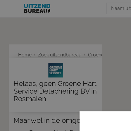
Home
Zoek uitzendbureau
Groene Hart Servic
Helaas, geen Groene Hart
Service Detachering BV in
Rosmalen
Maar wel in de omgeving: