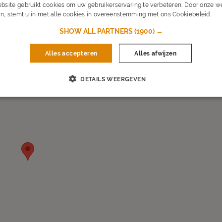
bsite gebruikt cookies om uw gebruikerservaring te verbeteren. Door onze we
n, stemt u in met alle cookies in overeenstemming met ons Cookiebeleid.
Lee
SHOW ALL PARTNERS
(1900) →
Alles accepteren
Alles afwijzen
DETAILS WEERGEVEN